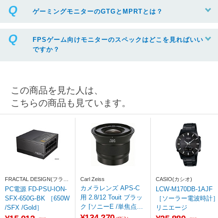
ゲーミングモニターのGTGとMPRTとは？
FPSゲーム向けモニターのスペックはどこを見ればいい
ですか？
この商品を見た人は、
こちらの商品も見ています。
FRACTAL DESIGN(フラク
Carl Zeiss
CASIO(カシオ)
タルデザイン)
カメラレンズ APS-C
PC電源 FD-PSU-ION-
LCW-M170DB-1AJF
用 2.8/12 Touit ブラッ
SFX-650G-BK ［650W
［ソーラー電波時計
ク [ソニーE /単焦点レ
/SFX /Gold］
リニエージ
ンズ]
¥134,270