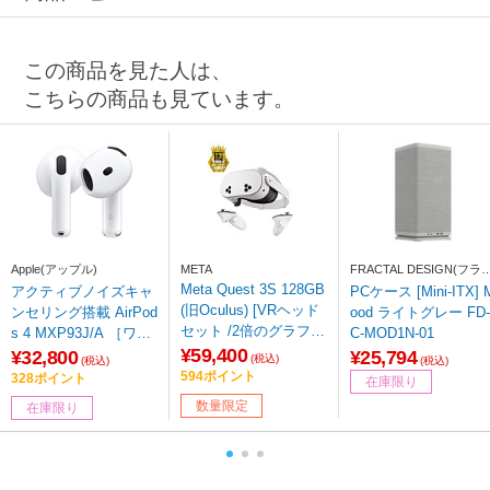
この商品を見た人は、
こちらの商品も見ています。
Apple(アップル)
META
FRACTAL DESIGN(フラ
タルデザイン)
Meta Quest 3S 128GB
アクティブノイズキャ
PCケース [Mini-ITX] 
(旧Oculus) [VRヘッド
ンセリング搭載 AirPod
ood ライトグレー FD-
セット /2倍のグラフィ
s 4 MXP93J/A ［ワイ
C-MOD1N-01
ック処 理性能 /ワイヤ
¥59,400
ヤレス(左右分離) /イン
¥32,800
¥25,794
(税込)
(税込)
(税込)
レスのVR体験 /40種類
ナーイヤー型 /ノイズ
594ポイント
328ポイント
在庫限り
以上のゲームにアクセ
キャンセリング対応 /B
数量限定
在庫限り
スできるMeta Horizon
luetooth対応］
+の3か月 無料体験付
き]