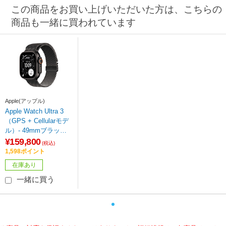
この商品をお買い上げいただいた方は、こちらの
商品も一緒に買われています
Apple(アップル)
Apple Watch Ultra 3
（GPS + Cellularモデ
ル）- 49mmブラック
チタニウムケースとブ
¥159,800
(税込)
ラックチタニウムミラ
1,598ポイント
ネーゼループ - M MF
在庫あり
1Q4J/A
一緒に買う