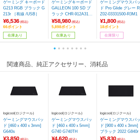
ゲーミング キーボード
ゲーミングキーボード
ゲーミングマウスパ
G213 RGB ブラック G
GALLEON 100 SD ブ
ド Pro Glide グレー R
213r ［有線 /USB］
ラック CHR-912A31I-J
Z02-03331500-R3M1
P ［有線 /USB］
¥6,536
¥58,980
¥1,800
(税込)
(税込)
(税込)
66ポイント
5,898ポイント
18ポイント
在庫あり
在庫あり
在庫限り
関連商品、純正アクセサリー、消耗品
logicool(ロジクール)
logicool(ロジクール)
logicool(ロジクール)
ゲーミングマウスパッ
ゲーミングマウスパッ
ゲーミングマウスパ
ド [460ｘ400ｘ3mm]
ド [460ｘ400ｘ5mm]
ド [900ｘ400ｘ3mm]
G640s
G740 G740TH
ブラック 2022 G840r
¥3,850
¥4,620
¥5,830
(税込)
(税込)
(税込)