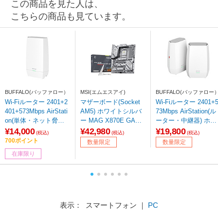
この商品を見た人は、
こちらの商品も見ています。
BUFFALO(バッファロー）
MSI(エムエスアイ)
BUFFALO(バッファロー
Wi-Fiルーター 2401+2
マザーボード(Socket
Wi-Fiルーター 2401+
401+573Mbps AirStati
AM5) ホワイトシルバ
73Mbps AirStation(ル
on(単体・ネット脅威
ー MAG X870E GAMI
ーター・中継器) ホワ
ブロッカー2対応) ホワ
NG PLUS MAX WIFI
イト WNR-3000AX4/2
¥14,000
¥42,980
¥19,800
(税込)
(税込)
(税込)
イト WNR-5400XE6P
［ATX］ 【sof001】
S ［Wi-Fi 6(ax) /IPv6
700ポイント
数量限定
数量限定
［Wi-Fi 6E(ax) /IPv6対
対応］ 【sof001】
在庫限り
応］
表示： スマートフォン ｜
PC