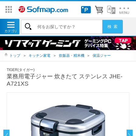
トップ
＞
キッチン家電
＞
炊飯器・精米機
＞
保温ジャー
TIGER(タイガー)
業務用電子ジャー 炊きたて ステンレス JHE-
A721XS