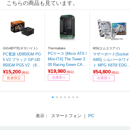
こちらの商品も見ています。
GIGABYTE(ギガバイト)
Thermaltake
MSI(エムエスアイ)
PCケース [Micro ATX /
PC電源 UD850GM PG
マザーボード(Socket
Mini-ITX] The Tower 3
5 V2 ブラック GP-UD
AM5) シルバーホワイ
00 Racing Green CA-1
850GM PG5 V2 ［850
ト MPG X870I EDGE
Y4-00SCWN-00
¥19,980
W /ATX /80PLUS Gol
TI EVO WIFI ［MiniI
¥15,200
¥54,800
(税込)
(税込)
(税込)
d］ 【sof001】
X］
在庫限り
数量限定
在庫限り
表示： スマートフォン ｜
PC