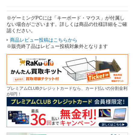
パソコン Core i7
パソコン ASUS
デスクトップパソコン モニター無し
※ゲーミングPCには「キーボード・マウス」が付属し
ない場合がございます。詳しくは商品の仕様詳細をご確
パソコン モニター無し
認ください。
商品レビュー投稿はこちらから
※販売終了品はレビュー投稿対象外となります
プレミアムCLUBクレジットカードなら、カード払いの分割金利
が0円！