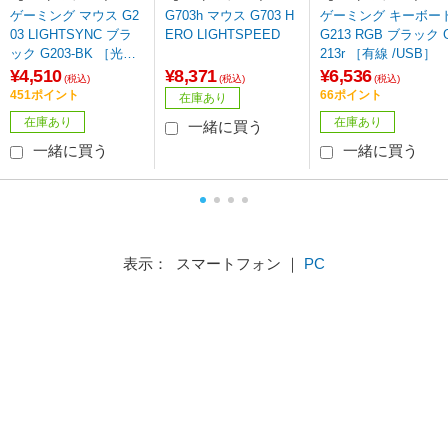
ゲーミング マウス G2
G703h マウス G703 H
ゲーミング キーボー
03 LIGHTSYNC ブラ
ERO LIGHTSPEED
G213 RGB ブラック 
ック G203-BK ［光学
213r ［有線 /USB］
式 /有線 /6ボタン /US
¥4,510
¥8,371
¥6,536
(税込)
(税込)
(税込)
B］ 【864】
451ポイント
66ポイント
在庫あり
在庫あり
在庫あり
一緒に買う
一緒に買う
一緒に買う
表示： スマートフォン ｜
PC