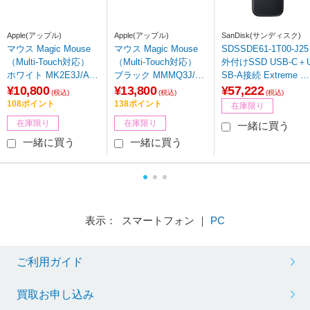
Apple(アップル)
Apple(アップル)
SanDisk(サンディスク)
マウス Magic Mouse
マウス Magic Mouse
SDSSDE61-1T00-J25
（Multi-Touch対応）
（Multi-Touch対応）
外付けSSD USB-C＋
ホワイト MK2E3J/A
ブラック MMMQ3J/A
SB-A接続 Extreme Po
［無線(ワイヤレス) /Bl
［無線(ワイヤレス) /Bl
table SSD ブラック
¥10,800
¥13,800
¥57,222
(税込)
(税込)
(税込)
uetooth］
uetooth］
［1TB /ポータブル
108ポイント
138ポイント
在庫限り
型］
在庫限り
在庫限り
一緒に買う
一緒に買う
一緒に買う
表示： スマートフォン ｜
PC
ご利用ガイド
買取お申し込み