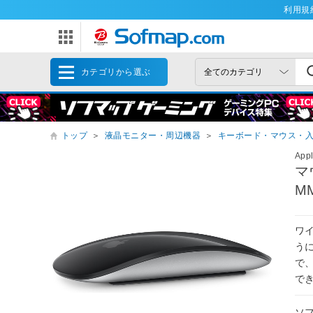
利用規
カテゴリから選ぶ
トップ
＞
液晶モニター・周辺機器
＞
キーボード・マウス・
App
マ
M
ワイ
うに
で
で
ソ