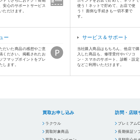
ントでさらにおトク！長期
ポイントをお店で貯めて、ネットで
、安心のサポートサービス
使う！ネットで貯めて、お店で使
いただけます。
う！ 面倒な手続きも一切不要で
す。
ュー
サービス＆サポート
ただいた商品の感想やご意
当社購入商品はもちろん、他店で購
稿ください。掲載されたお
入した商品も、修理受付やパソコ
ソフマップポイントをプレ
ン・スマホのサポート、診断・設定
たします。
などご利用いただけます。
買取お申し込み
訪問・店頭
ラクウル
プレミアムC
買取対象商品
長期保証ソ
買取キャンペーン
月額安心サ