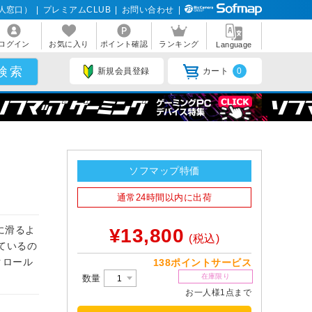
人窓口）
|
プレミアムCLUB
|
お問い合わせ
|
ログイン
お気に入り
ポイント確認
ランキング
Language
新規会員登録
カート
0
ソフマップ特価
通常24時間以内に出荷
に滑るよ
¥13,800
(税込)
しているの
クロール
138ポイントサービス
在庫限り
数量
お一人様1点まで