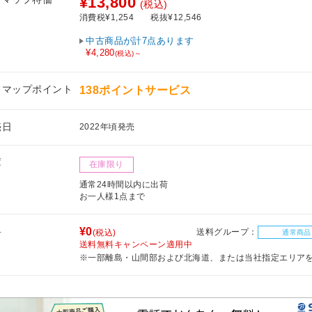
¥13,800
(税込)
消費税¥1,254
税抜¥12,546
中古商品が計7点あります
¥4,280
(税込)～
フマップポイント
138ポイントサービス
売日
2022年頃発売
庫
在庫限り
通常24時間以内に出荷
お一人様1点まで
料
¥0
送料グループ：
(税込)
通常商品
送料無料キャンペーン適用中
※一部離島・山間部および北海道、または当社指定エリア