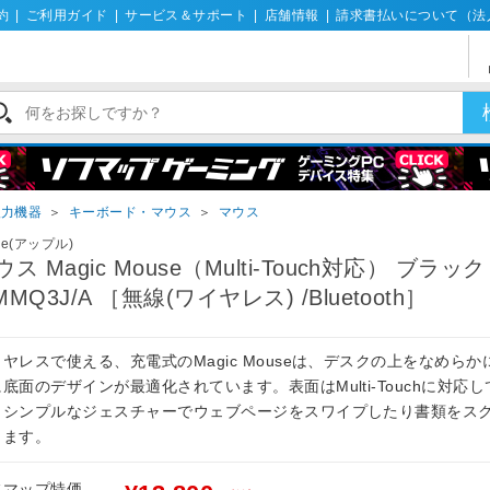
約
|
ご利用ガイド
|
サービス＆サポート
|
店舗情報
|
請求書払いについて（法
入力機器
＞
キーボード・マウス
＞
マウス
le(アップル)
ウス Magic Mouse（Multi-Touch対応） ブラック
MMQ3J/A ［無線(ワイヤレス) /Bluetooth］
ヤレスで使える、充電式のMagic Mouseは、デスクの上をなめらか
底面のデザインが最適化されています。表面はMulti-Touchに対応
、シンプルなジェスチャーでウェブページをスワイプしたり書類をス
きます。
フマップ特価