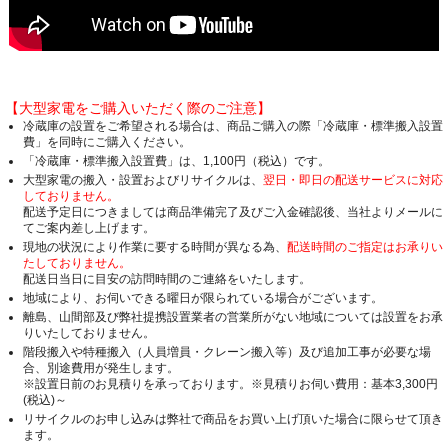
【大型家電をご購入いただく際のご注意】
冷蔵庫の設置をご希望される場合は、商品ご購入の際「冷蔵庫・標準搬入設置
費」を同時にご購入ください。
「冷蔵庫・標準搬入設置費」は、1,100円（税込）です。
大型家電の搬入・設置およびリサイクルは、
翌日・即日の配送サービスに対応
しておりません。
配送予定日につきましては商品準備完了及びご入金確認後、当社よりメールに
てご案内差し上げます。
現地の状況により作業に要する時間が異なる為、
配送時間のご指定はお承りい
たしておりません。
配送日当日に目安の訪問時間のご連絡をいたします。
地域により、お伺いできる曜日が限られている場合がございます。
離島、山間部及び弊社提携設置業者の営業所がない地域については設置をお承
りいたしておりません。
階段搬入や特種搬入（人員増員・クレーン搬入等）及び追加工事が必要な場
合、別途費用が発生します。
※設置日前のお見積りを承っております。※見積りお伺い費用：基本3,300円
(税込)～
リサイクルのお申し込みは弊社で商品をお買い上げ頂いた場合に限らせて頂き
ます。