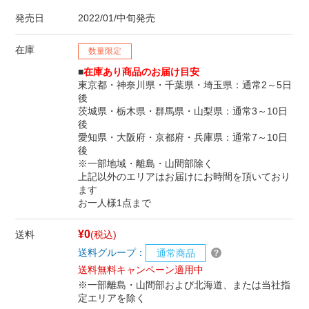
発売日
2022/01/中旬発売
在庫
数量限定
■
在庫あり商品のお届け目安
東京都・神奈川県・千葉県・埼玉県：通常2～5日
後
茨城県・栃木県・群馬県・山梨県：通常3～10日
後
愛知県・大阪府・京都府・兵庫県：通常7～10日
後
※一部地域・離島・山間部除く
上記以外のエリアはお届けにお時間を頂いており
ます
お一人様1点まで
¥0
送料
(税込)
送料グループ：
通常商品
送料無料キャンペーン適用中
※一部離島・山間部および北海道、または当社指
定エリアを除く