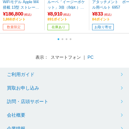
WiFiモデル Apple M4
ルーペ「イージーポケ
アタッチメント ポ
搭載 13型 ストレー
ット」3倍（8dpt.）／5
ル用ベルト 6957
ジ：256GB MH5X4J/A
0×46mm（シルバー）
¥186,800
¥8,910
¥833
(税込)
(税込)
(税込)
パープル 【sof001】
1521-11
1,868ポイント
891ポイント
84ポイント
数量限定
在庫あり
お取り寄せ
表示： スマートフォン ｜
PC
ご利用ガイド
買取お申し込み
訪問・店頭サポート
会社概要
企業情報