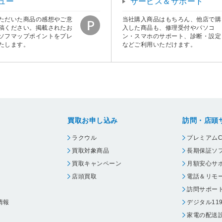
ュー
サービス＆サポート
ただいた商品の感想やご意
当社購入商品はもちろん、他店で購
稿ください。掲載されたお
入した商品も、修理受付やパソコ
ソフマップポイントをプレ
ン・スマホのサポート、診断・設定
たします。
などご利用いただけます。
買取お申し込み
訪問・店頭
ラクウル
プレミアムC
買取対象商品
長期保証ソ
買取キャンペーン
月額安心サ
店頭買取
電話＆リモ
訪問サポー
情報
デジタル11
家電の配送