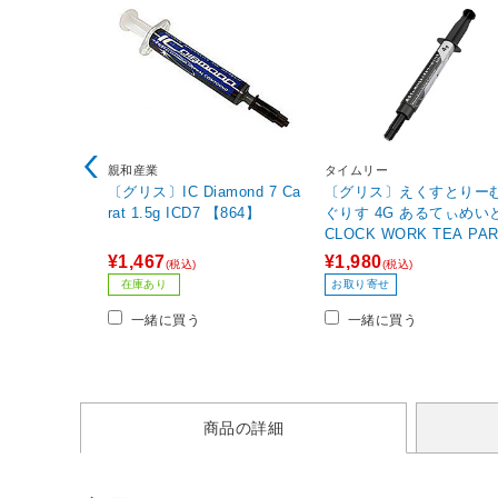
親和産業
タイムリー
〔グリス〕IC Diamond 7 Ca
〔グリス〕えくすとりー
rat 1.5g ICD7 【864】
ぐりす 4G あるてぃめい
CLOCK WORK TEA PA
グレー CWTP-EG4GUL
¥1,467
¥1,980
(税込)
(税込)
在庫あり
お取り寄せ
一緒に買う
一緒に買う
商品の詳細