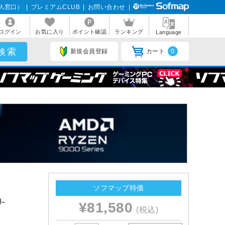
人窓口）
|
プレミアムCLUB
|
お問い合わせ
|
ログイン
お気に入り
ポイント確認
ランキング
Language
新規会員登録
カート
0
ソフマップ特価
-
¥81,580
(税込)