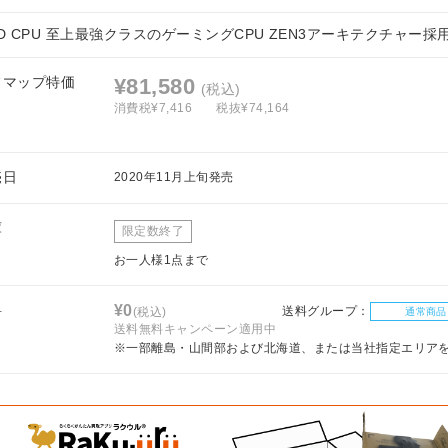
D CPU 至上最強クラスのゲーミングCPU ZEN3アーキテクチャー採
フマップ特価
¥81,580
(税込)
消費税¥7,416
税抜¥74,164
売日
2020年11月上旬発売
庫
限定数終了
お一人様1点まで
料
¥0
送料グループ：
(税込)
通常商品
送料無料キャンペーン適用中
※一部離島・山間部および北海道、または当社指定エリア