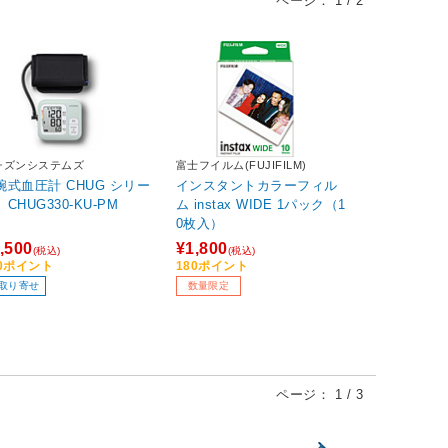
ページ：
1
/
2
チズンシステムズ
富士フイルム(FUJIFILM)
腕式血圧計 CHUG シリー
インスタントカラーフィル
CHUG330-KU-PM
ム instax WIDE 1パック（1
0枚入）
,500
¥1,800
(税込)
(税込)
50ポイント
180ポイント
取り寄せ
数量限定
ページ：
1
/
3