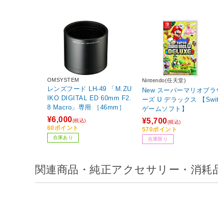
OMSYSTEM
Nintendo(任天堂)
レンズフード LH-49 「M.ZU
New スーパーマリオブラ
IKO DIGITAL ED 60mm F2.
ーズ U デラックス 【Swit
8 Macro」専用 ［46mm］
ゲームソフト】
¥6,000
¥5,700
(税込)
(税込)
60ポイント
570ポイント
在庫あり
在庫限り
関連商品・純正アクセサリー・消耗