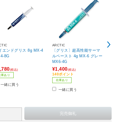
CTIC
ARCTIC
サイズ
イエンドグリス 8g MX-4
〔グリス〕超高性能サーマ
CPUクーラー MUGEN6 
4-8G
ルペースト 4g MX-6 グレー
ACK EDITION SCMG-
MX6-4G
DBE 120m
A1851 /1700
,780
¥1,400
¥5,193
(税込)
(税込)
(税込
155 /1151 /
140ポイント
在庫あり
数量限定
1(V3) /206
在庫あり
一緒に買う
【sof001】
一緒に買
一緒に買う