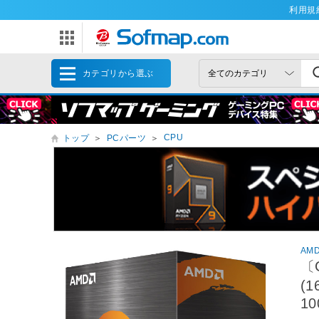
利用規
カテゴリから選ぶ
CPU
トップ
＞
PCパーツ
＞
AM
〔C
(
10