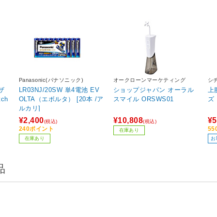
Panasonic(パナソニック)
オークローンマーケティング
シ
ザ
LR03NJ/20SW 単4電池 EV
ショップジャパン オーラル
上
ch
OLTA（エボルタ） [20本 /ア
スマイル ORSWS01
ズ 
ルカリ]
¥2,400
¥10,808
¥5
(税込)
(税込)
240ポイント
5
在庫あり
在庫あり
お
品