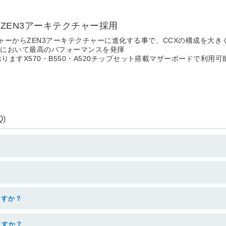
 ZEN3アーキテクチャー採用
チャーからZEN3アーキテクチャーに進化する事で、CCXの構成を大き
途において最高のパフォーマンスを発揮
りますX570・B550・A520チップセット搭載マザーボードで利用可
)
ますか？
ますか？