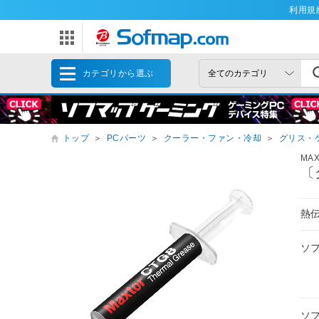
利用規
カテゴリから選ぶ
トップ
＞
PCパーツ
＞
クーラー・ファン・冷却
＞
グリス・
MA
〔
熱伝
ソ
ソ