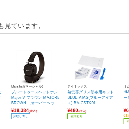
も見ています。
Marshall(マーシャル)
アイネックス
オ
む
ブルートゥースヘッドホン
熱伝導グリス塗布用キット
H
と
Major V ブラウン MAJOR5
BLUE AIAS(ブルーアイア
ージ
 W
BROWN ［オーバーヘッド
ス) BA-GSTK01
 C
型 /Bluetooth対応 /φ3.5mm
¥18,384
¥480
¥6
(税込)
(税込)
ミニプラグ］
6
お取り寄せ
在庫あり