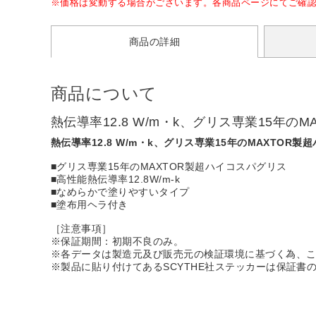
※価格は変動する場合がございます。各商品ページにてご確
商品の詳細
商品について
熱伝導率12.8 W/m・k、グリス専業15年の
熱伝導率12.8 W/m・k、グリス専業15年のMAXTOR
■グリス専業15年のMAXTOR製超ハイコスパグリス
■高性能熱伝導率12.8W/m-k
■なめらかで塗りやすいタイプ
■塗布用ヘラ付き
［注意事項］
※保証期間：初期不良のみ。
※各データは製造元及び販売元の検証環境に基づく為、
※製品に貼り付けてあるSCYTHE社ステッカーは保証