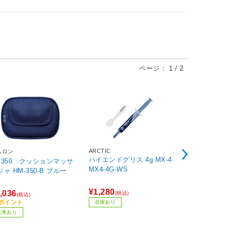
ページ：
1
/
2
ARCTIC
MAXTOR
ムロン
ハイエンドグリス 4g MX-4
〔グリス〕
M350 クッションマッサ
MX4-4G-WS
グリ
ャ HM-350-B ブルー
¥1,280
¥873
,036
(税込)
(税込)
(税込)
88ポイント
1ポイント
在庫あり
在庫あり
在庫あり