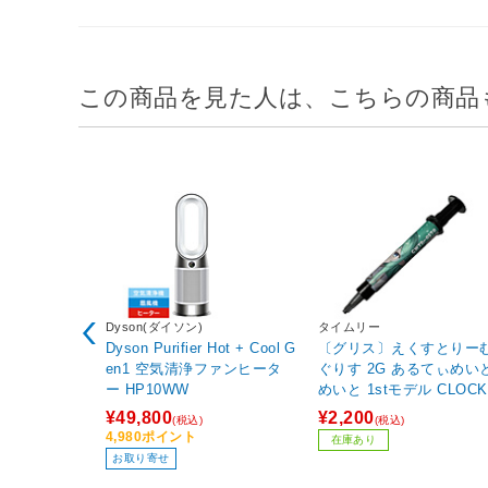
この商品を見た人は、こちらの商品
Dyson(ダイソン)
タイムリー
Dyson Purifier Hot + Cool G
〔グリス〕えくすとりー
en1 空気清浄ファンヒータ
ぐりす 2G あるてぃめい
ー HP10WW
めいと 1stモデル CLOCK
ORK TEA PARTY グレー
¥49,800
¥2,200
(税込)
(税込)
WTP-EG2GUM-L
4,980ポイント
在庫あり
お取り寄せ