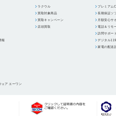
ラクウル
プレミアムC
買取対象商品
長期保証ソ
買取キャンペーン
月額安心サ
店頭買取
電話＆リモ
訪問サポー
情報
デジタル11
家電の配送
ウェア エーワン