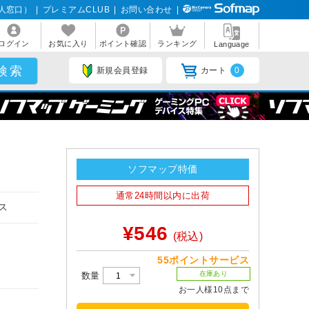
人窓口）
|
プレミアムCLUB
|
お問い合わせ
|
ログイン
お気に入り
ポイント確認
ランキング
Language
新規会員登録
カート
0
ソフマップ特価
通常24時間以内に出荷
ス
¥546
(税込)
55ポイントサービス
在庫あり
数量
お一人様10点まで