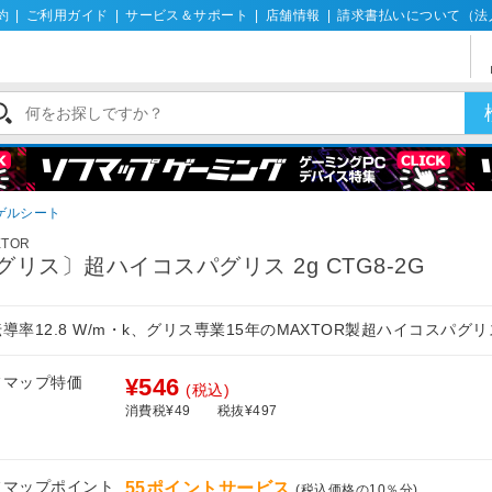
約
|
ご利用ガイド
|
サービス＆サポート
|
店舗情報
|
請求書払いについて（法
ゲルシート
XTOR
グリス〕超ハイコスパグリス 2g CTG8-2G
導率12.8 W/m・k、グリス専業15年のMAXTOR製超ハイコスパグリ
フマップ特価
¥546
(税込)
消費税¥49
税抜¥497
フマップポイント
55ポイントサービス
(税込価格の10％分)