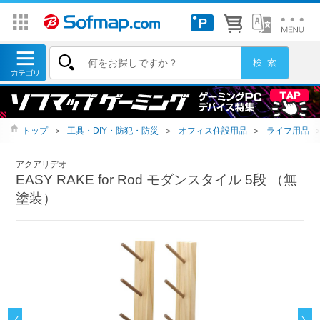
トップ
＞
工具・DIY・防犯・防災
＞
オフィス住設用品
＞
ライフ用品
アクアリデオ
EASY RAKE for Rod モダンスタイル 5段 （無
塗装）