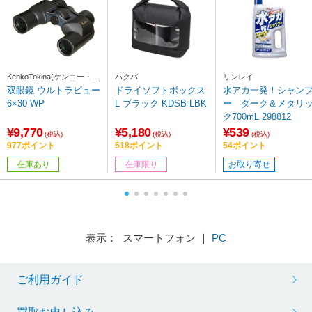
KenkoTokina(ケンコー・ト
ハクバ
リンレイ
キナー)
双眼鏡 ウルトラビュー
ドライソフトボックス
水アカ一発！シャン
6×30 WP
L ブラック KDSB-LBK
ー ダーク＆メタリ
ク700mL 298812
¥9,770
¥5,180
¥539
(税込)
(税込)
(税込)
977ポイント
518ポイント
54ポイント
在庫あり
在庫限り
お取り寄せ
表示： スマートフォン ｜
PC
ご利用ガイド