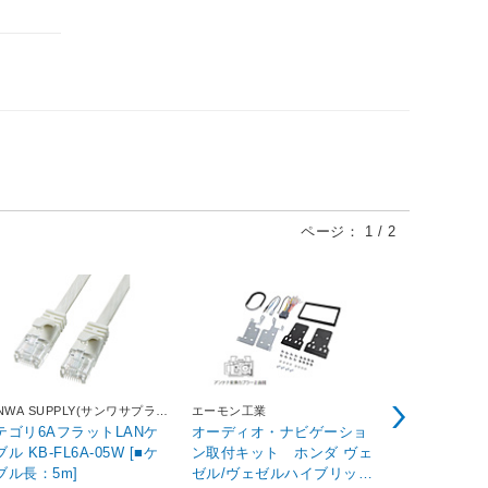
ページ：
1
/
2
NWA SUPPLY(サンワサプラ
エーモン工業
ヘンケルジャ
テゴリ6AフラットLANケ
オーディオ・ナビゲーショ
クイックミック
ル KB-FL6A-05W [■ケ
ン取付キット ホンダ ヴェ
M014
ブル長：5m]
ゼル/ヴェゼルハイブリッド