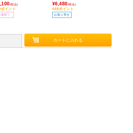
（型式：RV4/RV5/RV6：年
,100
¥6,480
¥850
(税込)
(税込)
(税込)
式：R6.4～） H-2252
10ポイント
648ポイント
85ポイント
在庫限り
お取り寄せ
お取り寄せ