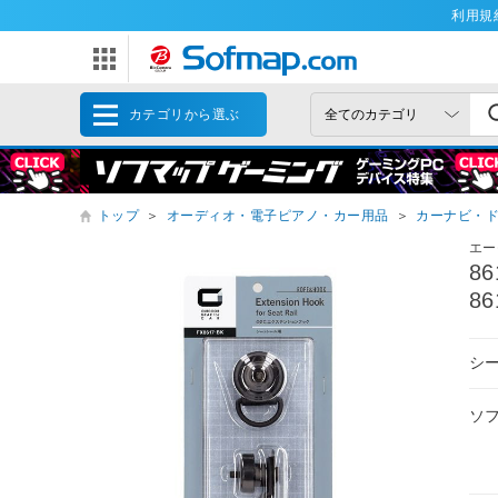
利用規
カテゴリから選ぶ
トップ
＞
オーディオ・電子ピアノ・カー用品
＞
カーナビ・
エー
8
86
シ
ソ