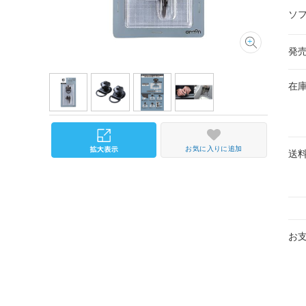
ソ
発
在
お気に入りに追加
送
お