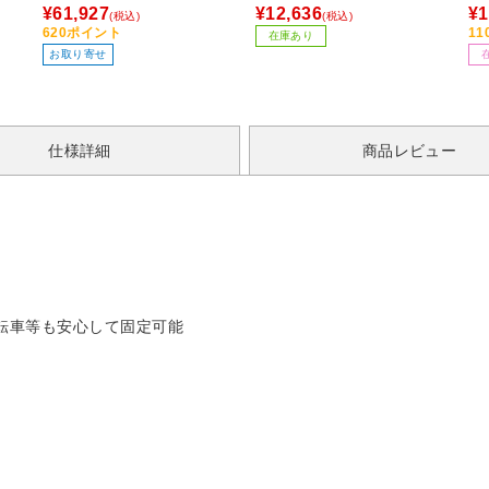
スKマウント（APS-C用）】
¥61,927
¥12,636
¥1
(税込)
(税込)
（ブラック）
620ポイント
1
在庫あり
お取り寄せ
仕様詳細
商品レビュー
転車等も安心して固定可能