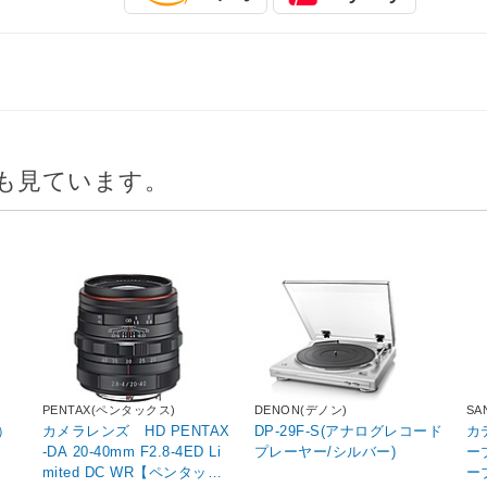
も見ています。
PENTAX(ペンタックス)
DENON(デノン)
SA
イ)
）
カメラレンズ HD PENTAX
DP-29F-S(アナログレコード
カ
）
-DA 20-40mm F2.8-4ED Li
プレーヤー/シルバー)
ーブ
mited DC WR【ペンタック
ー