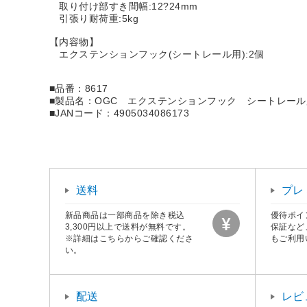
取り付け部すき間幅:12?24mm
引張り耐荷重:5kg
【内容物】
エクステンションフック(シートレール用):2個
■品番：8617
■製品名：OGC エクステンションフック シートレール
■JANコード：4905034086173
送料
プレ
新品商品は一部商品を除き税込
優待ポイ
3,300円以上で送料が無料です。
保証など
※詳細はこちらからご確認くださ
もご利用
い。
配送
レビ