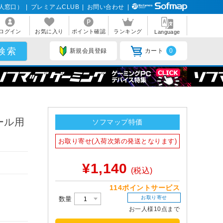
人窓口）
|
プレミアムCLUB
|
お問い合わせ
|
ログイン
お気に入り
ポイント確認
ランキング
Language
新規会員登録
カート
0
ー
ール用
ソフマップ特価
お取り寄せ(入荷次第の発送となります)
¥1,140
(税込)
114ポイントサービス
お取り寄せ
数量
お一人様10点まで