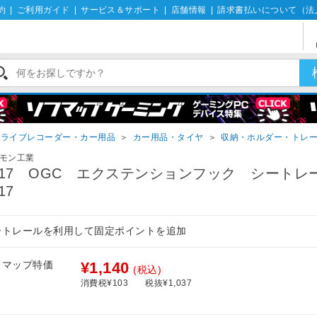
約
|
ご利用ガイド
|
サービス＆サポート
|
店舗情報
|
請求書払いについて（法
ドライブレコーダー・カー用品
＞
カー用品・タイヤ
＞
収納・ホルダー・トレ
モン工業
617 OGC エクステンションフック シートレ
17
ートレールを利用して固定ポイントを追加
フマップ特価
¥1,140
(税込)
消費税¥103
税抜¥1,037