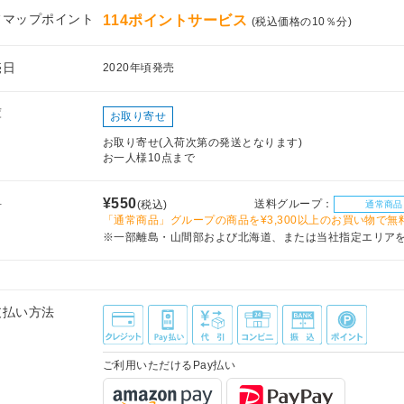
フマップポイント
114ポイントサービス
(税込価格の10％分)
売日
2020年頃発売
庫
お取り寄せ
お取り寄せ(入荷次第の発送となります)
お一人様10点まで
料
¥550
送料グループ：
(税込)
通常商品
「通常商品」グループの商品を¥3,300以上のお買い物で無
※一部離島・山間部および北海道、または当社指定エリア
支払い方法
ご利用いただけるPay払い