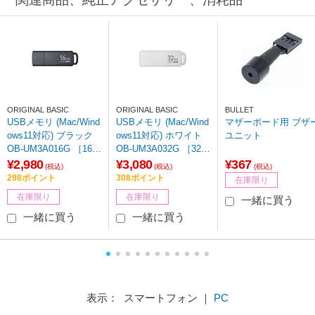
ORIGINAL BASIC
ORIGINAL BASIC
BULLET
USBメモリ (Mac/Wind
USBメモリ (Mac/Wind
マザーボード用 ブザ
ows11対応) ブラック
ows11対応) ホワイト
ユニット
OB-UM3A016G ［16G
OB-UM3A032G ［32G
B /USB TypeA /USB3.
B /USB TypeA /USB3.
¥2,980
¥3,080
¥367
(税込)
(税込)
(税込)
2 /キャップ式］
2 /キャップ式］ 【86
298ポイント
308ポイント
在庫限り
4】
在庫限り
在庫限り
一緒に買う
一緒に買う
一緒に買う
表示： スマートフォン ｜
PC