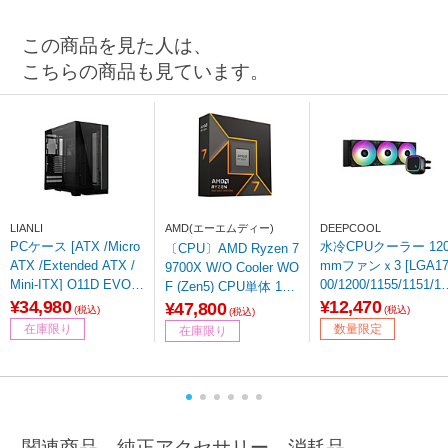
この商品を見た人は、
こちらの商品も見ています。
LIANLI
AMD(エーエムディー)
DEEPCOOL
PCケース [ATX /Micro
水冷CPUクーラー 12
〔CPU〕AMD Ryzen 7
ATX /Extended ATX /
mmファンｘ3 [LGA1
9700X W/O Cooler WO
Mini-ITX] O11D EVO X
00/1200/1155/1151/11
F (Zen5) CPU単体 100
L ブラック
50・AM5/AM4] LE72
¥34,980
¥12,470
-100001404WOF ［AM
¥47,800
(税込)
(税込)
(税込)
ブラック R-LE720-BK
D Ryzen 7 /Socket AM
在庫限り
数量限定
在庫限り
AMMN-G-1 【sof001
5 /グラフィックス搭
載］
関連商品、純正アクセサリー、消耗品