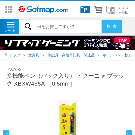
トップ
＞
文房具
＞
筆記具・高級筆記具・関連品
＞
ボールペン・替え
ぺんてる
多機能ペン（パック入り） ビクーニャ ブラッ
ク XBXW455A ［0.5mm］