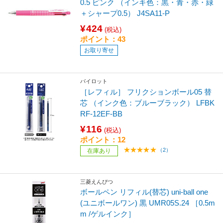
0.5 ピンク （インキ色：黒・青・赤・緑
＋シャープ0.5） J4SA11-P
¥424
(税込)
ポイント：43
お取り寄せ
パイロット
［レフィル］ フリクションボール05 替
芯 （インク色：ブルーブラック） LFBK
RF-12EF-BB
¥116
(税込)
ポイント：12
（2）
在庫あり
三菱えんぴつ
ボールペン リフィル(替芯) uni-ball one
(ユニボールワン) 黒 UMR05S.24 ［0.5m
m /ゲルインク］