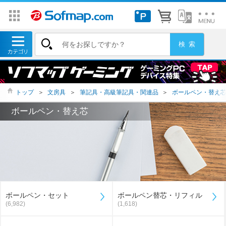
トップ
＞
文房具
＞
筆記具・高級筆記具・関連品
＞
ボールペン・替え
ボールペン・替え芯
ボールペン・セット
ボールペン替芯・リフィル
(6,982)
(1,618)