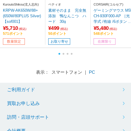
KuroutoShikou(玄人志向)
ペティオ
CORSAIR(コルセア)
KRPW-AK650W/88+
素材そのまま 完全無
ゲーミングマウス M5
(650W/80PLUS Silver)
添加 鴨なんこつ ハ
CH-930F000-AP ［光
【sof001】
ード 30g
学式 /有線 /6ボタン /
SB］
¥5,710
¥499
¥5,480
(税込)
(税込)
(税込)
571ポイント
50ポイント
548ポイント
数量限定
お取り寄せ
在庫限り
表示： スマートフォン ｜
PC
ご利用ガイド
買取お申し込み
訪問・店頭サポート
会社概要