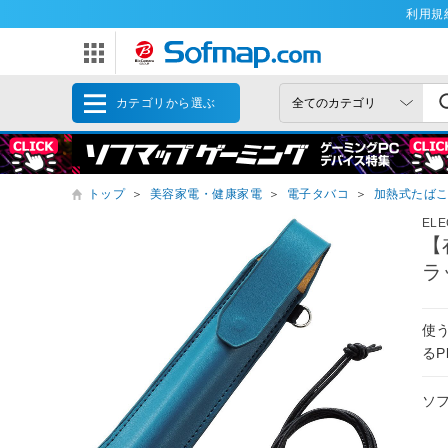
利用規
カテゴリから選ぶ
トップ
＞
美容家電・健康家電
＞
電子タバコ
＞
加熱式たば
EL
【
ラ
使
るP
ソ