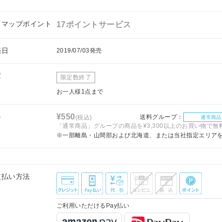
フマップポイント
17ポイントサービス
売日
2019/07/03発売
庫
限定数終了
お一人様1点まで
料
¥550
送料グループ：
(税込)
通常商品
「通常商品」グループの商品を¥3,300以上のお買い物で無
※一部離島・山間部および北海道、または当社指定エリア
支払い方法
ご利用いただけるPay払い