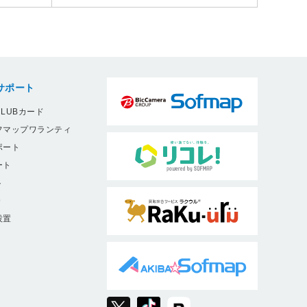
サポート
LUBカード
フマップワランティ
ポート
ート
ト
9
設置