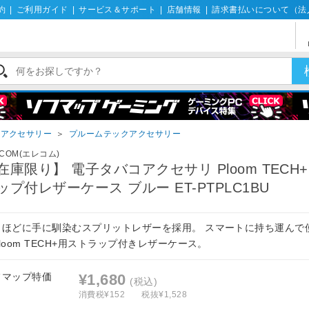
約
|
ご利用ガイド
|
サービス＆サポート
|
店舗情報
|
請求書払いについて（法
こアクセサリー
＞
プルームテックアクセサリー
ECOM(エレコム)
在庫限り】 電子タバコアクセサリ Ploom TECH+
ップ付レザーケース ブルー ET-PTPLC1BU
うほどに手に馴染むスプリットレザーを採用。 スマートに持ち運んで
loom TECH+用ストラップ付きレザーケース。
フマップ特価
¥1,680
(税込)
消費税¥152
税抜¥1,528