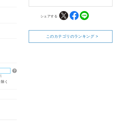
シェアする
このカテゴリのランキング >
料
を除く