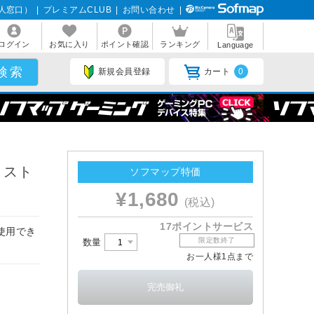
人窓口）
|
プレミアムCLUB
|
お問い合わせ
|
ログイン
お気に入り
ポイント確認
ランキング
Language
新規会員登録
カート
0
 スト
ソフマップ特価
¥1,680
(税込)
17ポイントサービス
使用でき
限定数終了
数量
お一人様1点まで