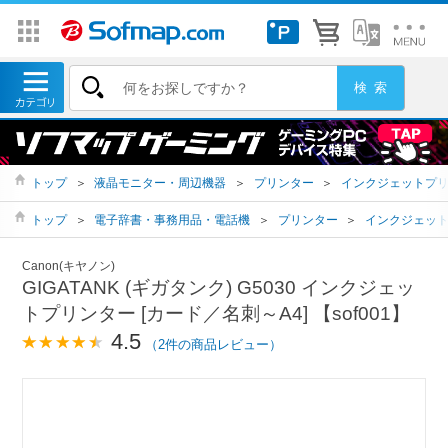
トップ
＞
液晶モニター・周辺機器
＞
プリンター
＞
インクジェットプ
トップ
＞
電子辞書・事務用品・電話機
＞
プリンター
＞
インクジェッ
Canon(キヤノン)
GIGATANK (ギガタンク) G5030 インクジェッ
トプリンター [カード／名刺～A4] 【sof001】
4.5
（2件の商品レビュー）