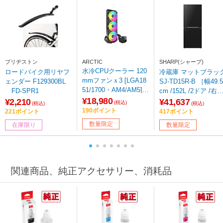
ブリヂストン
ARCTIC
SHARP(シャープ)
水冷CPUクーラー 120
ロードバイク用リヤフ
冷蔵庫 マットブラック
mmファンｘ3 [LGA18
ェンダー F129300BL
SJ-TD15R-B ［幅49.5
51/1700・AM4/AM5] L
FD-SPR1
cm /152L /2ドア /右
iquid Freezer III Pro 36
¥18,980
き/左開き付け替えタ
¥2,210
¥41,637
(税込)
(税込)
(税込)
0 A-RGB ブラック AC
プ /2025年］
190ポイント
221ポイント
417ポイント
FRE00184A 【sof00
数量限定
在庫限り
数量限定
1】
関連商品、純正アクセサリー、消耗品