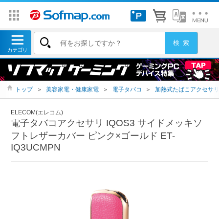
トップ
＞
美容家電・健康家電
＞
電子タバコ
＞
加熱式たばこアクセサ
ELECOM(エレコム)
電子タバコアクセサリ IQOS3 サイドメッキソ
フトレザーカバー ピンク×ゴールド ET-
IQ3UCMPN