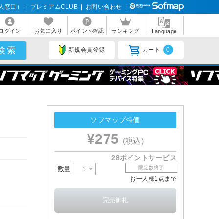
人窓口）
|
プレミアムCLUB
|
お問い合わせ
|
ログイン
お気に入り
ポイント確認
ランキング
Language
新規会員登録
カート
0
ソフマップ特価
¥275
(税込)
28ポイントサービス
限定数終了
数量
お一人様1点まで