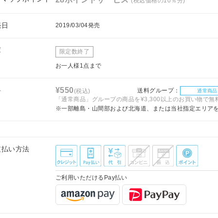
(税込価格の10％分)
売日
2019/03/04発売
庫
限定数終了
お一人様1点まで
料
¥550
送料グループ：
(税込)
通常商品
「通常商品」グループの商品を¥3,300以上のお買い物で無
※一部離島・山間部および北海道、または当社指定エリア
支払い方法
ご利用いただけるPay払い