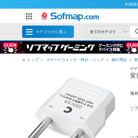
利用規
カテゴリから選ぶ
トップ
＞
スマートウォッチ・時計・バッグ
＞
旅行用品
＞
ヤザ
変
海
ソ
ソ