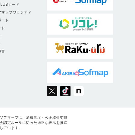
LUBカード
フマップワランティ
ポート
ート
ト
9
設置
ソフマップは、消費者庁・公正取引委員
会認定ルールに従った適正な表示を推進
しています。