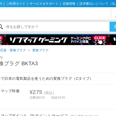
約
|
ご利用ガイド
|
サービス＆サポート
|
店舗情報
|
請求書払いについて（法
変圧器・変換プラグ
＞
変換プラグ
ワ
換プラグ BKTA3
外で日本の電気製品を使うための変換プラグ（Cタイプ）
フマップ特価
¥275
(税込)
消費税¥25
税抜¥250
フマップポイント
28ポイントサービス