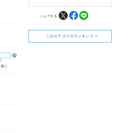
シェアする
このカテゴリのランキング >
料
を除く