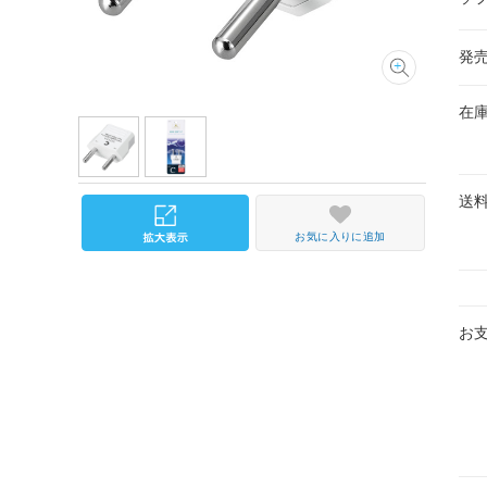
発
在
送
お気に入りに追加
お