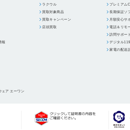
ラクウル
プレミアムC
買取対象商品
長期保証ソ
買取キャンペーン
月額安心サ
店頭買取
電話＆リモ
訪問サポー
情報
デジタル11
家電の配送
ウェア エーワン