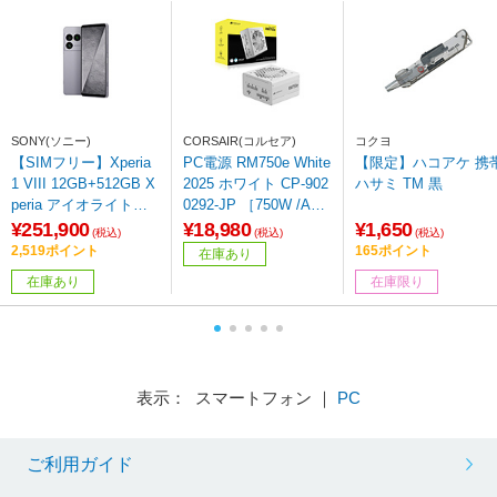
SONY(ソニー)
CORSAIR(コルセア)
コクヨ
【SIMフリー】Xperia
PC電源 RM750e White
【限定】ハコアケ 携
1 VIII 12GB+512GB X
2025 ホワイト CP-902
ハサミ TM 黒
peria アイオライトシ
0292-JP ［750W /ATX
ルバー XQ-GE44 S2J
/Gold］
¥251,900
¥18,980
¥1,650
(税込)
(税込)
(税込)
PCX0
2,519ポイント
165ポイント
在庫あり
在庫あり
在庫限り
表示： スマートフォン ｜
PC
ご利用ガイド