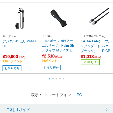
キングジム
PULSAR
ELECOM(エレコム)
〔eスポーツ向けアー
デジタル耳せん MM40
CAT6A LANケーブル
ムスリーブ〕Palm-Sh
00
スタンダード（7m・
ortタイプ Mサイズ ES
ブラック） LD-GPA
Arm Sleeve ブラック
¥2,510
BK7
¥10,900
¥1,018
(税込)
(税込)
(税込)
PAS05MB
26ポイント
1,090ポイント
在庫あり
お取り寄せ
お取り寄せ
表示： スマートフォン ｜
PC
ご利用ガイド