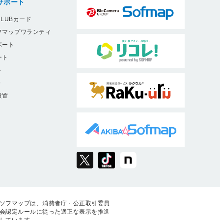
サポート
LUBカード
フマップワランティ
ポート
ート
ト
9
設置
ソフマップは、消費者庁・公正取引委員
会認定ルールに従った適正な表示を推進
しています。