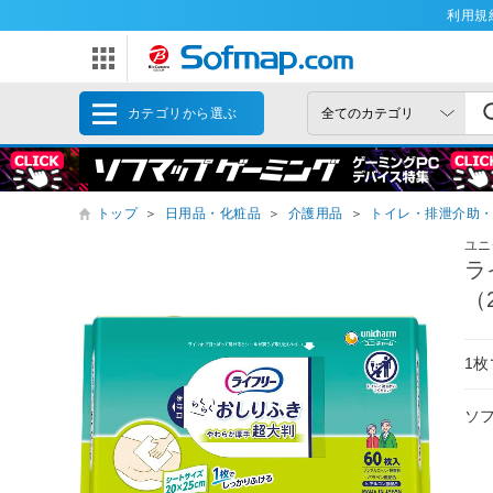
利用規
カテゴリから選ぶ
トップ
＞
日用品・化粧品
＞
介護用品
＞
トイレ・排泄介助
ユニ
ラ
（
1
ソ