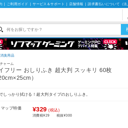
約
|
ご利用ガイド
|
サービス＆サポート
|
店舗情報
|
請求書払いについて（法
・消臭用品
チャーム
イフリー おしりふき 超大判 スッキリ 60枚
20cm×25cm）
枚でしっかり拭ける！超大判タイプのおしりふき。
フマップ特価
¥329
(税込)
消費税¥29
税抜¥300