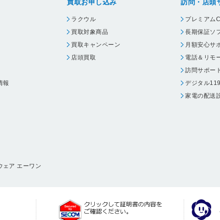
買取お申し込み
訪問・店頭
ラクウル
プレミアムC
買取対象商品
長期保証ソ
買取キャンペーン
月額安心サ
店頭買取
電話＆リモ
訪問サポー
情報
デジタル11
家電の配送
ウェア エーワン