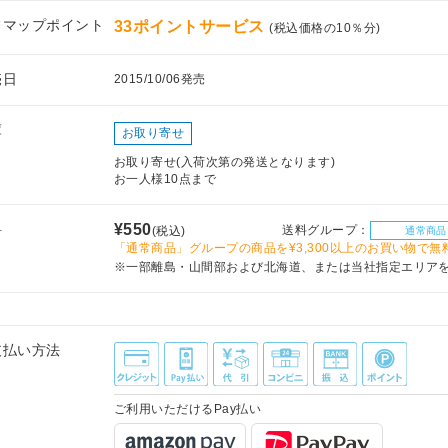
フマップポイント
33ポイントサービス
(税込価格の10％分)
売日
2015/10/06発売
庫
お取り寄せ
お取り寄せ(入荷次第の発送となります)
お一人様10点まで
料
¥550
送料グループ：
(税込)
通常商品
「通常商品」グループの商品を¥3,300以上のお買い物で無
※一部離島・山間部および北海道、または当社指定エリア
支払い方法
ご利用いただけるPay払い