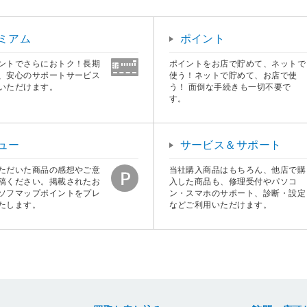
ミアム
ポイント
ントでさらにおトク！長期
ポイントをお店で貯めて、ネットで
、安心のサポートサービス
使う！ネットで貯めて、お店で使
いただけます。
う！ 面倒な手続きも一切不要で
す。
ュー
サービス＆サポート
ただいた商品の感想やご意
当社購入商品はもちろん、他店で購
稿ください。掲載されたお
入した商品も、修理受付やパソコ
ソフマップポイントをプレ
ン・スマホのサポート、診断・設定
たします。
などご利用いただけます。