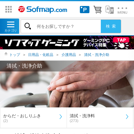
トップ
＞
日用品・化粧品
＞
介護用品
＞
清拭・洗浄介助
清拭・洗浄介助
からだ・おしりふき
清拭・洗浄料
(2)
(273)