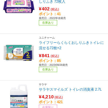
しりふき 72枚入
¥402
(税込)
ポイント：41
発売日：2022年頃発売
在庫あり
ユニチャーム
ライフリーらくらくおしりふきトイレに
流せる72枚×2
¥841
(税込)
ポイント：85
発売日：2023/09/26発売
在庫あり
サラヤ
サラヤスマイルズ トイレの消臭液 2.7L
¥4,210
(税込)
ポイント：421
在庫限り