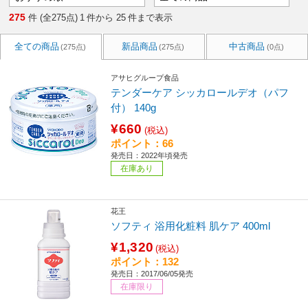
275
件 (全275点)
1
件から
25
件まで表示
全ての商品
新品商品
中古商品
(275点)
(275点)
(0点)
アサヒグループ食品
テンダーケア シッカロールデオ（パフ
付） 140g
¥660
(税込)
ポイント：66
発売日：2022年頃発売
在庫あり
花王
ソフティ 浴用化粧料 肌ケア 400ml
¥1,320
(税込)
ポイント：132
発売日：2017/06/05発売
在庫限り