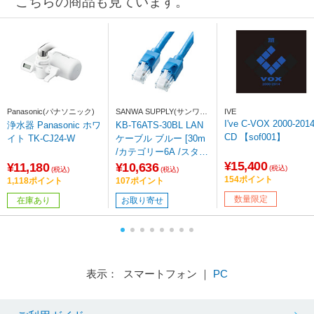
こちらの商品も見ています。
Panasonic(パナソニック)
SANWA SUPPLY(サンワサ
IVE
プライ)
I've C-VOX 2000-201
浄水器 Panasonic ホワ
KB-T6ATS-30BL LAN
CD 【sof001】
イト TK-CJ24-W
ケーブル ブルー [30m
/カテゴリー6A /スタン
¥15,400
ダード]
¥11,180
¥10,636
(税込)
(税込)
(税込)
154ポイント
1,118ポイント
107ポイント
数量限定
在庫あり
お取り寄せ
表示： スマートフォン ｜
PC