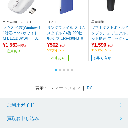
ELECOM(エレコム)
コクヨ
星光産業
マウス 抗菌(Windows1
リングファイル スリム
ソフトダストボトル 
1対応/Mac) ホワイト
スタイル A4縦 220枚
ンプッシュ デュアル
M-BL21DBKWH ［Blu
収容 フ-URF430NB 青
ッド構造 ブラック×カ
eLED /無線(ワイヤレ
ッパー ED-67
¥1,563
¥502
¥1,590
(税込)
(税込)
(税込)
ス) /5ボタン /USB］
51ポイント
159ポイント
在庫あり
【864】
在庫あり
お取り寄せ
表示： スマートフォン ｜
PC
ご利用ガイド
買取お申し込み