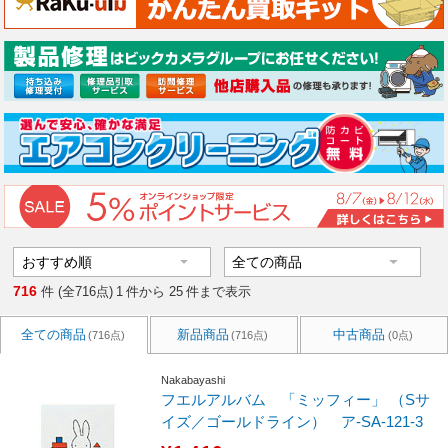
716
件 (全716点)
1
件から
25
件まで表示
全ての商品
新品商品
中古商品
(716点)
(716点)
(0点)
Nakabayashi
フエルアルバム 「ミッフィー」 （Sサ
イズ／ゴールドライン） ア-SA-121-3