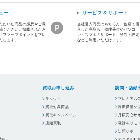
ュー
サービス＆サポート
ただいた商品の感想やご意
当社購入商品はもちろん、他店で購
稿ください。掲載されたお
入した商品も、修理受付やパソコ
ソフマップポイントをプレ
ン・スマホのサポート、診断・設定
たします。
などご利用いただけます。
買取お申し込み
訪問・店頭
ラクウル
プレミアムC
買取対象商品
長期保証ソ
買取キャンペーン
月額安心サ
店頭買取
電話＆リモ
訪問サポー
情報
デジタル11