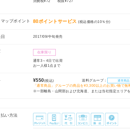
消費税¥72
税抜¥727
フマップポイント
80ポイントサービス
(税込価格の10％分)
売日
2017/09/中旬発売
庫
在庫限り
通常3～4日で出荷
お一人様1点まで
料
¥550
送料グループ：
(税込)
通常商品
「通常商品」グループの商品を¥3,300以上のお買い物で無
※一部離島・山間部および北海道、または当社指定エリア
支払い方法