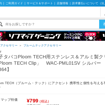
約
|
ご利用ガイド
|
サービス＆サポート
|
店舗情報
|
請求書払いについて（法
こアクセサリー
＞
プルームテックアクセサリー
F
子タバコPloom TECH用ステンレス＆アルミ製
Ploom TECH Clip」 WAC-PML01SV シルバー
864】
oom TECH（プルーム・テック）にアクセント 携帯性と個性を与え
プ
フマップ特価
¥799
(税込)