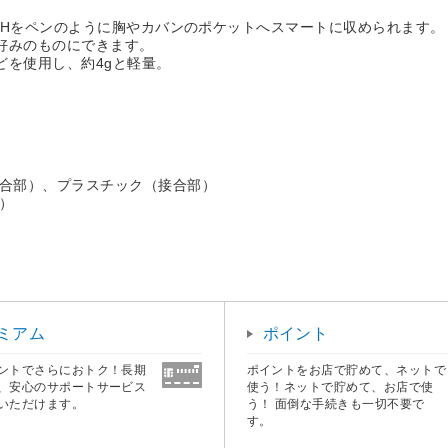
om TECHをペンのように胸やカバンのポケットへスマートに収められます。
分好みのものにできます。
どを使用し、約4gと軽量。
。
接合部）、プラスチック（接合部）
）
ミアム
ポイント
ントでさらにおトク！長期
ポイントをお店で貯めて、ネットで
、安心のサポートサービス
使う！ネットで貯めて、お店で使
いただけます。
う！ 面倒な手続きも一切不要で
す。