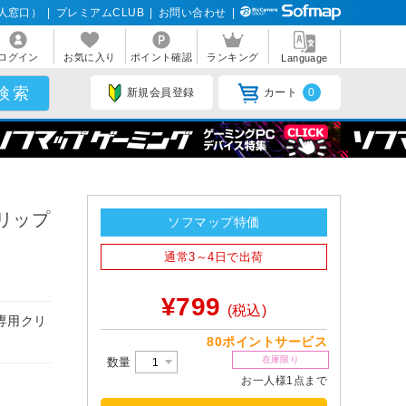
人窓口）
|
プレミアムCLUB
|
お問い合わせ
|
ログイン
お気に入り
ポイント確認
ランキング
Language
新規会員登録
カート
0
クリップ
ソフマップ特価
通常3～4日で出荷
¥799
(税込)
る専用クリ
80ポイントサービス
在庫限り
数量
お一人様1点まで