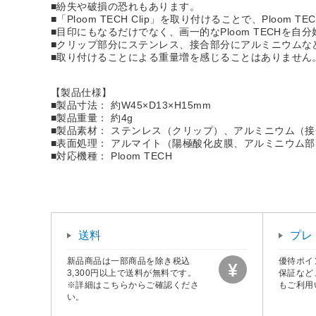
■紛失や破損の恐れもあります。
■「Ploom TECH Clip」を取り付けることで、Plo
■目印にもなるだけでなく、画一的なPloom TECHを自
■クリップ部分にステンレス、接合部分にアルミニウムな
■取り付けることによる重量増を感じることはありません
【製品仕様】
■製品寸法： 約W45×D13×H15mm
■製品重量： 約4g
■製品素材： ステンレス（クリップ）、アルミニウム（
■表面処理： アルマイト（陽極酸化皮膜、アルミニウム部
■対応機種： Ploom TECH
送料
プレ
新品商品は一部商品を除き税込
優待ポイ
3,300円以上で送料が無料です。
保証など
※詳細はこちらからご確認くださ
もご利用
い。