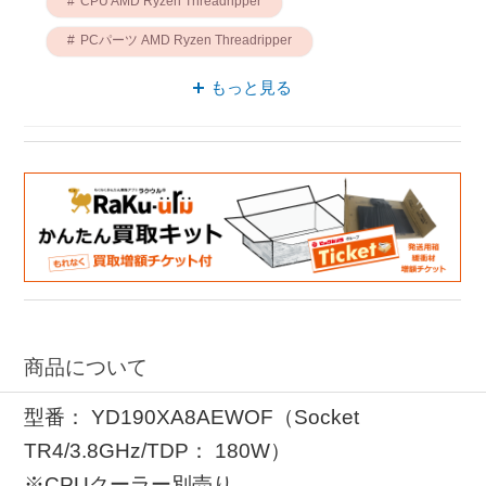
CPU AMD Ryzen Threadripper
PCパーツ AMD Ryzen Threadripper
AMD AMD Ryzen Threadripper
もっと見る
商品について
型番： YD190XA8AEWOF（Socket
TR4/3.8GHz/TDP： 180W）
※CPUクーラー別売り