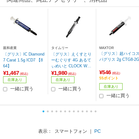
親和産業
タイムリー
MAXTOR
〔グリス〕超ハイコ
〔グリス〕IC Diamond
〔グリス〕えくすとり
パグリス 2g CTG8-2
7 Carat 1.5g ICD7 【8
ーむぐりす 4G あるて
64】
ぃめいと CLOCK WO
¥546
RK TEA PARTY グレ
¥1,467
¥1,980
(税込)
(税込)
(税込)
ー CWTP-EG4GUL
55ポイント
在庫あり
在庫あり
【864】
在庫あり
一緒に買う
一緒に買う
一緒に買う
表示： スマートフォン ｜
PC