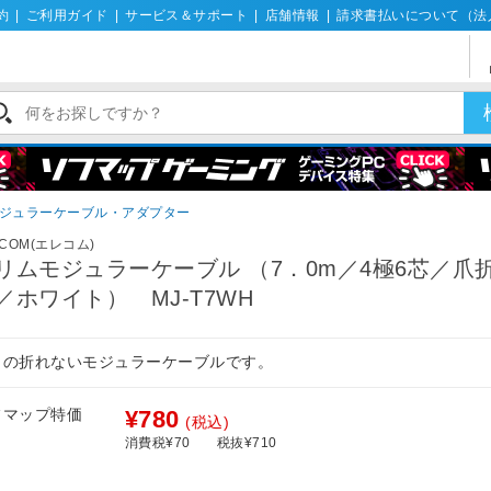
約
|
ご利用ガイド
|
サービス＆サポート
|
店舗情報
|
請求書払いについて（法
ジュラーケーブル・アダプター
ECOM(エレコム)
リムモジュラーケーブル （7．0m／4極6芯／爪
／ホワイト） MJ-T7WH
メの折れないモジュラーケーブルです。
フマップ特価
¥780
(税込)
消費税¥70
税抜¥710