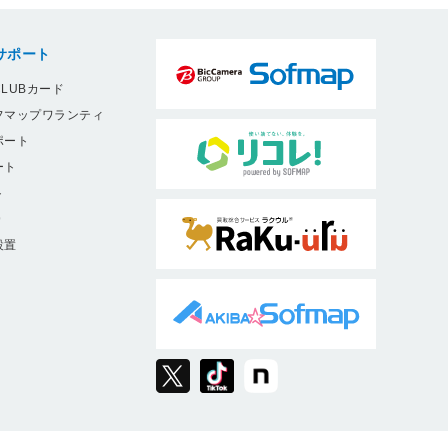
サポート
LUBカード
フマップワランティ
ポート
ート
ト
9
設置