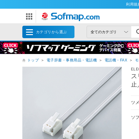
利用規
カテゴリから選ぶ
トップ
＞
電子辞書・事務用品・電話機
＞
電話機・FAX
＞
モ
EL
ス
止
ツ
ソ