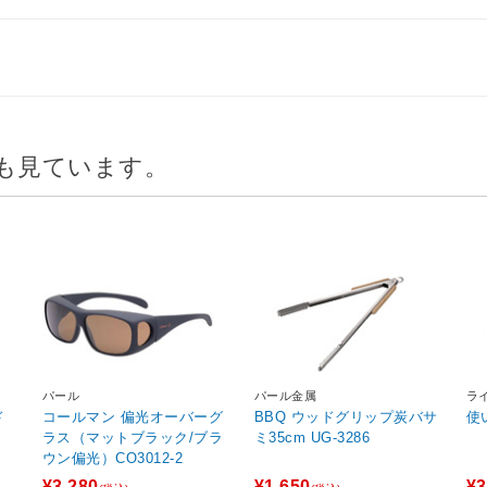
も見ています。
パール
パール金属
ラ
ド
コールマン 偏光オーバーグ
BBQ ウッドグリップ炭バサ
使
」
ラス（マットブラック/ブラ
ミ35cm UG-3286
ウン偏光）CO3012-2
¥3,280
¥1,650
¥3