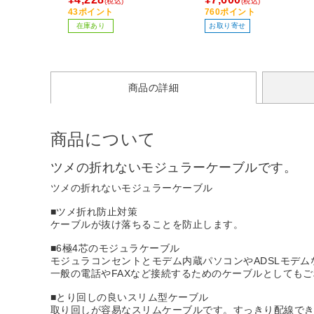
(税込)
(税込)
43ポイント
760ポイント
在庫あり
お取り寄せ
商品の詳細
商品について
ツメの折れないモジュラーケーブルです。
ツメの折れないモジュラーケーブル
■ツメ折れ防止対策
ケーブルが抜け落ちることを防止します。
■6極4芯のモジュラケーブル
モジュラコンセントとモデム内蔵パソコンやADSLモデ
一般の電話やFAXなど接続するためのケーブルとしても
■とり回しの良いスリム型ケーブル
取り回しが容易なスリムケーブルです。すっきり配線で