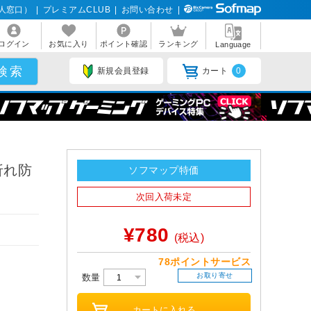
人窓口）
|
プレミアムCLUB
|
お問い合わせ
|
ログイン
お気に入り
ポイント確認
ランキング
Language
新規会員登録
カート
0
折れ防
ソフマップ特価
次回入荷未定
¥780
(税込)
78ポイントサービス
お取り寄せ
数量