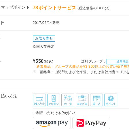
フマップポイント
78ポイントサービス
(税込価格の10％分)
売日
2017/06/14発売
庫
お取り寄せ
次回入荷未定
料
¥550
送料グループ：
(税込)
通常商品
「通常商品」グループの商品を¥3,300以上のお買い物で無
※一部離島・山間部および北海道、または当社指定エリア
支払い方法
ご利用いただけるPay払い