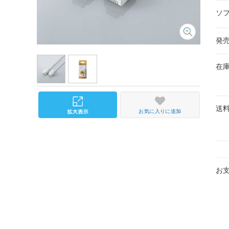
ソ
発
在
送
お気に入りに追加
お