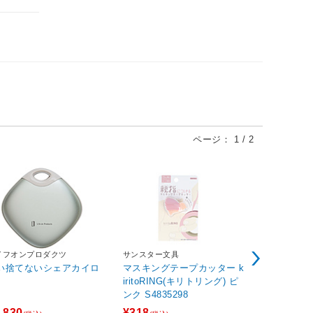
ページ：
1
/
2
イフオンプロダクツ
サンスター文具
ユーパワー
い捨てないシェアカイロ
マスキングテープカッター k
サム トフト
iritoRING(キリトリング) ピ
行く」
ンク S4835298
,830
¥318
¥5,280