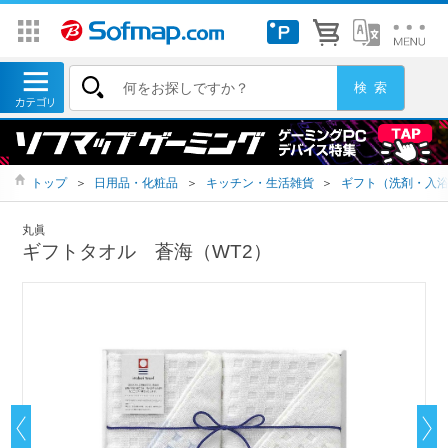
トップ
＞
日用品・化粧品
＞
キッチン・生活雑貨
＞
ギフト（洗剤・入
丸眞
ギフトタオル 蒼海（WT2）