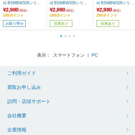
n] BSMBW328シリー
n] BSMBW328シリー
n] BSMBW328シリー
ズ（5ボタン・ブラッ
ズ（5ボタン・シャン
ズ（5ボタン・パープ
¥2,980
¥2,980
¥2,980
(税込)
(税込)
(税込)
ク） BSMBW328BK
パンゴールド ）BSMB
ル）BSMBW328PU
298ポイント
298ポイント
298ポイント
W328SG
お取り寄せ
在庫あり
在庫あり
表示： スマートフォン ｜
PC
ご利用ガイド
買取お申し込み
訪問・店頭サポート
会社概要
企業情報