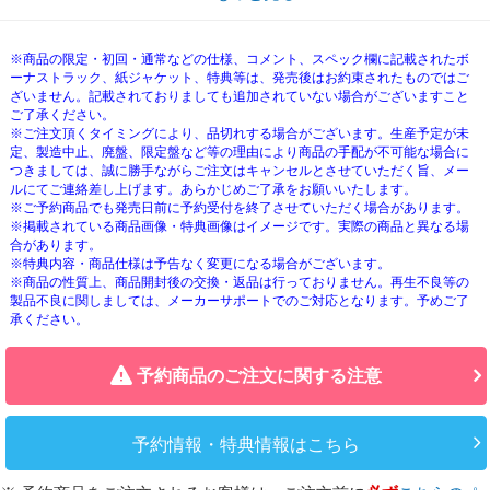
※商品の限定・初回・通常などの仕様、コメント、スペック欄に記載されたボ
ーナストラック、紙ジャケット、特典等は、発売後はお約束されたものではご
ざいません。記載されておりましても追加されていない場合がございますこと
ご了承ください。
※ご注文頂くタイミングにより、品切れする場合がございます。生産予定が未
定、製造中止、廃盤、限定盤など等の理由により商品の手配が不可能な場合に
つきましては、誠に勝手ながらご注文はキャンセルとさせていただく旨、メー
ルにてご連絡差し上げます。あらかじめご了承をお願いいたします。
※ご予約商品でも発売日前に予約受付を終了させていただく場合があります。
※掲載されている商品画像・特典画像はイメージです。実際の商品と異なる場
合があります。
※特典内容・商品仕様は予告なく変更になる場合がございます。
※商品の性質上、商品開封後の交換・返品は行っておりません。再生不良等の
製品不良に関しましては、メーカーサポートでのご対応となります。予めご了
承ください。
予約商品のご注文に関する注意
予約情報・特典情報はこちら