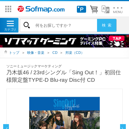
トップ
＞
映像・音楽
＞
CD
＞
邦楽（CD）
ソニーミュージックマーケティング
乃木坂46 / 23rdシングル「Sing Out！」初回仕
様限定盤TYPE-D Blu-ray Disc付 CD