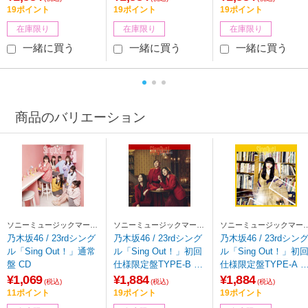
19ポイント
19ポイント
19ポイント
在庫限り
在庫限り
在庫限り
一緒に買う
一緒に買う
一緒に買う
商品のバリエーション
ソニーミュージックマーケ
ソニーミュージックマーケ
ソニーミュージックマー
ティング
ティング
ティング
乃木坂46 / 23rdシング
乃木坂46 / 23rdシング
乃木坂46 / 23rdシン
ル「Sing Out！」通常
ル「Sing Out！」初回
ル「Sing Out！」初
盤 CD
仕様限定盤TYPE-B Bl
仕様限定盤TYPE-A B
u-ray Disc付 CD
u-ray Disc付 CD
¥1,069
¥1,884
¥1,884
(税込)
(税込)
(税込)
11ポイント
19ポイント
19ポイント