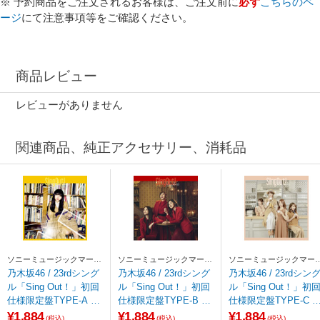
※ 予約商品をご注文されるお客様は、ご注文前に
必ず
こちらのペ
ージ
にて注意事項等をご確認ください。
商品レビュー
レビューがありません
関連商品、純正アクセサリー、消耗品
ソニーミュージックマーケ
ソニーミュージックマーケ
ソニーミュージックマー
ティング
ティング
ティング
乃木坂46 / 23rdシング
乃木坂46 / 23rdシング
乃木坂46 / 23rdシン
ル「Sing Out！」初回
ル「Sing Out！」初回
ル「Sing Out！」初
仕様限定盤TYPE-A Bl
仕様限定盤TYPE-B Bl
仕様限定盤TYPE-C B
u-ray Disc付 CD
u-ray Disc付 CD
u-ray Disc付 CD
¥1,884
¥1,884
¥1,884
(税込)
(税込)
(税込)