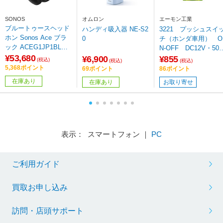
SONOS
オムロン
エーモン工業
ブルートゥースヘッド
ハンディ吸入器 NE-S2
3221 プッシュスイ
ホン Sonos Ace ブラ
0
チ（ホンダ車用） O
ック ACEG1JP1BLK
N-OFF DC12V・500
［オーバーヘッド型 /
¥53,680
mA
¥6,900
¥855
(税込)
(税込)
(税込)
ノイズキャンセリング
5,368ポイント
69ポイント
86ポイント
対応 /Bluetooth対応］
在庫あり
在庫あり
お取り寄せ
表示： スマートフォン ｜
PC
ご利用ガイド
買取お申し込み
訪問・店頭サポート