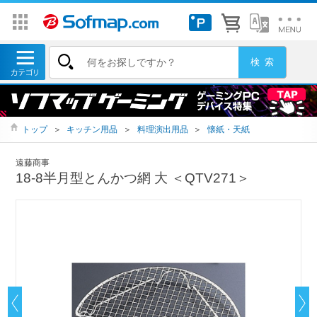
トップ
＞
キッチン用品
＞
料理演出用品
＞
懐紙・天紙
遠藤商事
18-8半月型とんかつ網 大 ＜QTV271＞