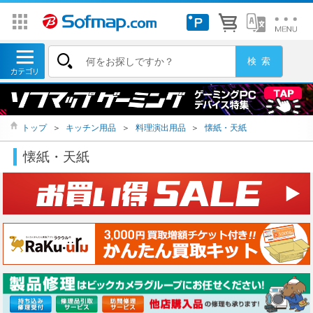
トップ
＞
キッチン用品
＞
料理演出用品
＞
懐紙・天紙
懐紙・天紙