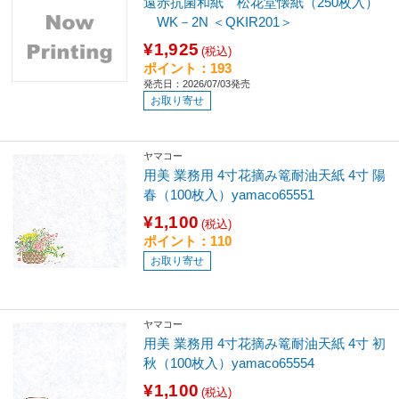
遠赤抗菌和紙 松花堂懐紙（250枚入）
WK－2N ＜QKIR201＞
¥1,925
(税込)
ポイント：193
発売日：2026/07/03発売
お取り寄せ
ヤマコー
用美 業務用 4寸花摘み篭耐油天紙 4寸 陽
春（100枚入）yamaco65551
¥1,100
(税込)
ポイント：110
お取り寄せ
ヤマコー
用美 業務用 4寸花摘み篭耐油天紙 4寸 初
秋（100枚入）yamaco65554
¥1,100
(税込)