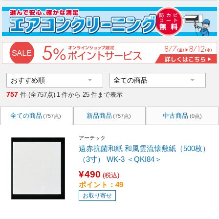
757
件 (全757点)
1
件から
25
件まで表示
全ての商品
新品商品
中古商品
(757点)
(757点)
(0点)
アーテック
遠赤抗菌和紙 和風雲流懐敷紙（500枚）
（3寸） WK-3 ＜QKI84＞
¥490
(税込)
ポイント：49
お取り寄せ