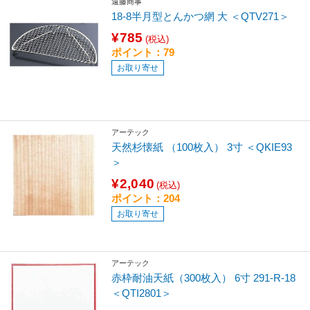
遠藤商事
18-8半月型とんかつ網 大 ＜QTV271＞
¥785
(税込)
ポイント：79
お取り寄せ
アーテック
天然杉懐紙 （100枚入） 3寸 ＜QKIE93
＞
¥2,040
(税込)
ポイント：204
お取り寄せ
アーテック
赤枠耐油天紙（300枚入） 6寸 291-R-18
＜QTI2801＞