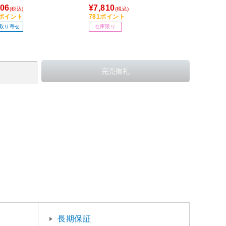
スター製レーダー探知
06
¥7,810
(税込)
(税込)
・レーザー受信機・GPS
1ポイント
781ポイント
レシーバー専用) RO-122
取り寄せ
在庫限り
長期保証