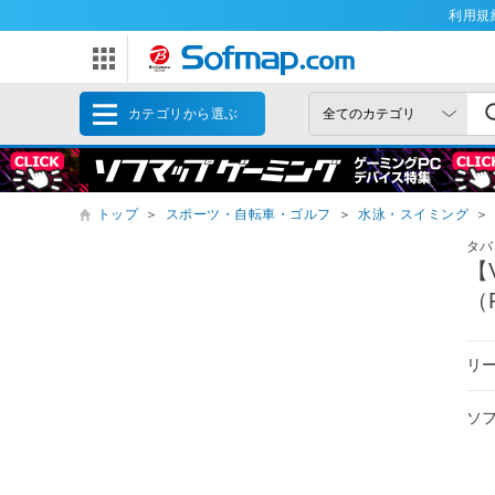
利用規
カテゴリから選ぶ
トップ
＞
スポーツ・自転車・ゴルフ
＞
水泳・スイミング
＞
タバ
【
（
リ
ソ