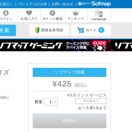
人窓口）
|
プレミアムCLUB
|
お問い合わせ
|
ログイン
お気に入り
ポイント確認
ランキング
Language
新規会員登録
カート
0
イズ
ソフマップ特価
¥425
(税込)
43ポイントサービス
cm）
限定数終了
数量
お一人様1点まで