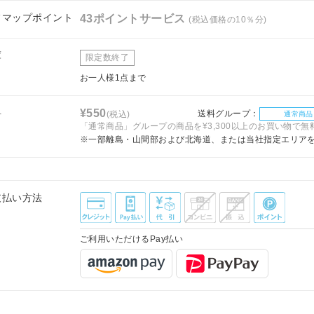
フマップポイント
43ポイントサービス
(税込価格の10％分)
庫
限定数終了
お一人様1点まで
料
¥550
送料グループ：
(税込)
通常商品
「通常商品」グループの商品を¥3,300以上のお買い物で無
※一部離島・山間部および北海道、または当社指定エリア
支払い方法
ご利用いただけるPay払い