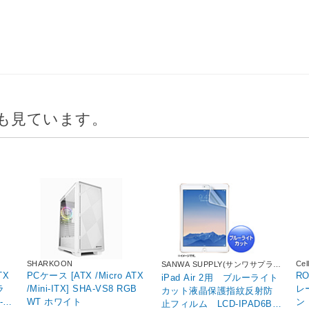
も見ています。
SHARKOON
Cel
SANWA SUPPLY(サンワサプラ
イ)
TX
PCケース [ATX /Micro ATX
R
iPad Air 2用 ブルーライト
/Mini-ITX] SHA-VS8 RGB
レ
カット液晶保護指紋反射防
WT ホワイト
ン
止フィルム LCD-IPAD6BC