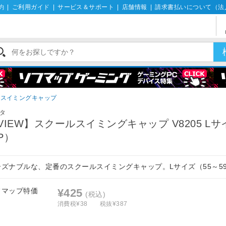
約
|
ご利用ガイド
|
サービス＆サポート
|
店舗情報
|
請求書払いについて（法
スイミングキャップ
タ
VIEW】スクールスイミングキャップ V8205 Lサ
P）
ーズナブルな、定番のスクールスイミングキャップ。Lサイズ（55～59
フマップ特価
¥425
(税込)
消費税¥38
税抜¥387