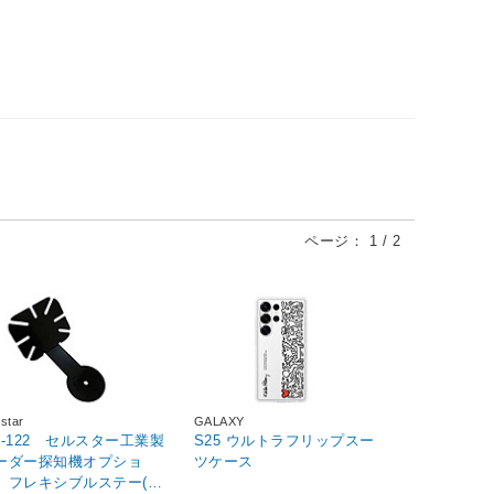
ページ：
1
/
2
lstar
GALAXY
O-122 セルスター工業製
S25 ウルトラフリップスー
ーダー探知機オプショ
ツケース
 フレキシブルステー(セ