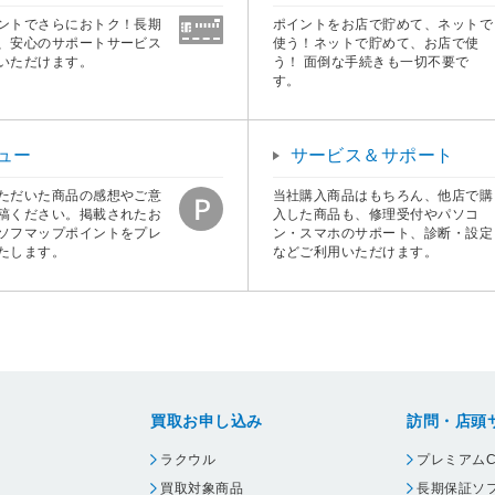
ントでさらにおトク！長期
ポイントをお店で貯めて、ネットで
、安心のサポートサービス
使う！ネットで貯めて、お店で使
いただけます。
う！ 面倒な手続きも一切不要で
す。
ュー
サービス＆サポート
ただいた商品の感想やご意
当社購入商品はもちろん、他店で購
稿ください。掲載されたお
入した商品も、修理受付やパソコ
ソフマップポイントをプレ
ン・スマホのサポート、診断・設定
たします。
などご利用いただけます。
買取お申し込み
訪問・店頭
ラクウル
プレミアムC
買取対象商品
長期保証ソ