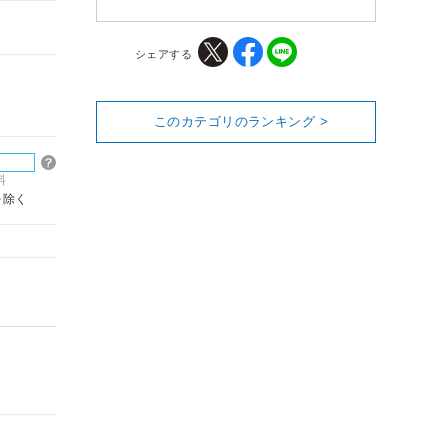
シェアする
このカテゴリのランキング >
料
を除く