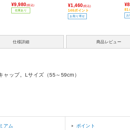
ル
AR
¥9,980
¥8
¥1,460
(税込)
(税込)
機
8
146ポイント
在庫あり
お
お取り寄せ
仕様詳細
商品レビュー
ャップ。Lサイズ（55～59cm）
ミアム
ポイント