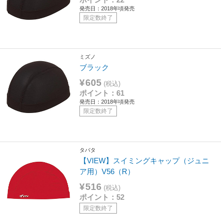
発売日：2018年頃発売
限定数終了
ミズノ
ブラック
¥605
(税込)
ポイント：61
発売日：2018年頃発売
限定数終了
タバタ
【VIEW】スイミングキャップ（ジュニ
ア用）V56（R）
¥516
(税込)
ポイント：52
限定数終了