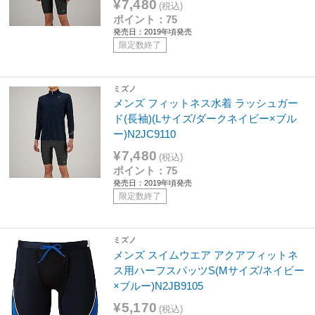
¥7,480
(税込)
ポイント：75
発売日：2019年頃発売
限定数終了
ミズノ
メンズ フィットネス水着 ラッシュガー
ド(長袖)(Lサイズ/ダークネイビー×ブル
ー)N2JC9110
¥7,480
(税込)
ポイント：75
発売日：2019年頃発売
限定数終了
ミズノ
メンズ スイムウエア アクアフィットネ
ス用ハーフスパッツS(Mサイズ/ネイビー
×ブルー)N2JB9105
¥5,170
(税込)