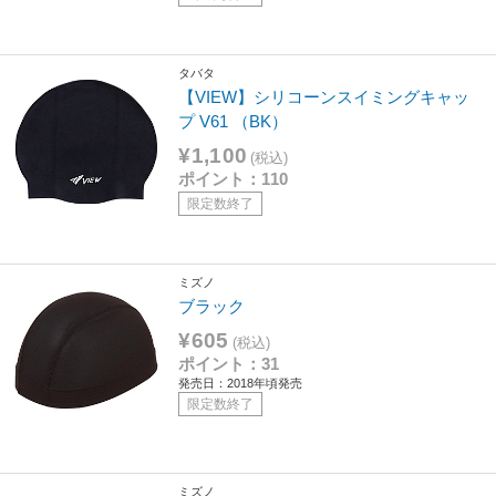
タバタ
【VIEW】シリコーンスイミングキャッ
プ V61 （BK）
¥1,100
(税込)
ポイント：110
限定数終了
ミズノ
ブラック
¥605
(税込)
ポイント：31
発売日：2018年頃発売
限定数終了
ミズノ