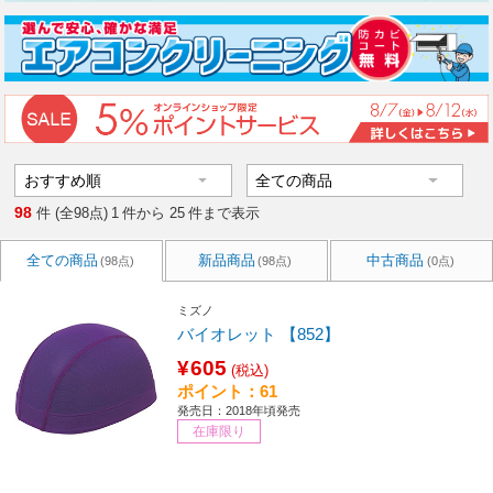
98
件 (全98点)
1
件から
25
件まで表示
全ての商品
新品商品
中古商品
(98点)
(98点)
(0点)
ミズノ
バイオレット 【852】
¥605
(税込)
ポイント：61
発売日：2018年頃発売
在庫限り