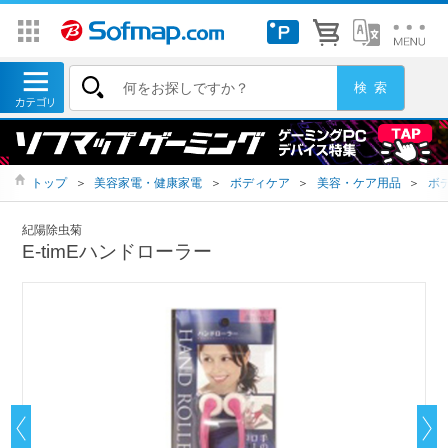
トップ
＞
美容家電・健康家電
＞
ボディケア
＞
美容・ケア用品
＞
ボ
紀陽除虫菊
E-timEハンドローラー