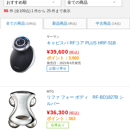
96
件 (全109点)
1
件から
25
件まで表示
全ての商品
新品商品
中古商品
(109点)
(95点)
(14点)
ヤーマン
キャビスパ RFコア PLUS HRF-51B
¥39,600
(税込)
ポイント：3,960
発売日：2021年4月発売
お取り寄せ
MTG
リファ フォー ボディ RF-BD1827B シ
ルバー
¥36,300
(税込)
ポイント：363
在庫あり