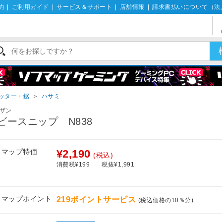
約
|
ご利用ガイド
|
サービス＆サポート
|
店舗情報
|
請求書払いについて（法
ッター・鋸
＞
ハサミ
ザン
ビースニップ N838
フマップ特価
¥2,190
(税込)
消費税¥199
税抜¥1,991
フマップポイント
219ポイントサービス
(税込価格の10％分)