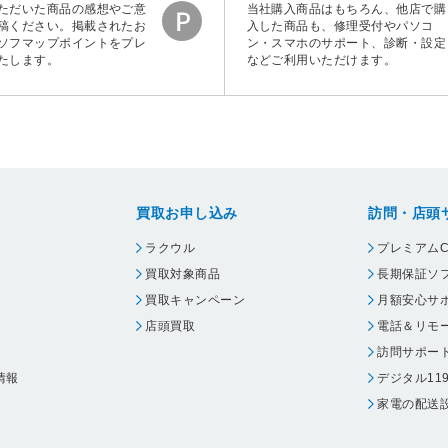
ただいた商品の感想やご意
当社購入商品はもちろん、他店で購
稿ください。掲載されたお
入した商品も、修理受付やパソコ
ソフマップポイントをプレ
ン・スマホのサポート、診断・設定
たします。
などご利用いただけます。
買取お申し込み
訪問・店頭
ラクウル
プレミアムC
買取対象商品
長期保証ソ
買取キャンペーン
月額安心サ
店頭買取
電話＆リモ
訪問サポー
情報
デジタル11
家電の配送