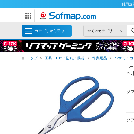
利用規
カテゴリから選ぶ
トップ
＞
工具・DIY・防犯・防災
＞
作業用品
＞
ハサミ・カ
ホー
ヘ
ソ
ソ