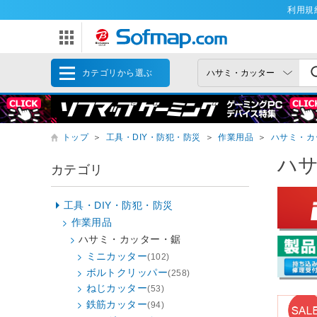
利用規
カテゴリから選ぶ
トップ
＞
工具・DIY・防犯・防災
＞
作業用品
＞
ハサミ・カ
ハ
カテゴリ
工具・DIY・防犯・防災
作業用品
ハサミ・カッター・鋸
ミニカッター
(102)
ボルトクリッパー
(258)
ねじカッター
(53)
鉄筋カッター
(94)