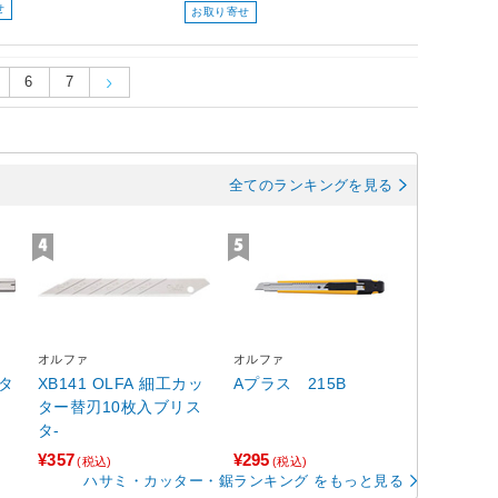
せ
お取り寄せ
6
7
全てのランキングを見る
オルファ
オルファ
ッタ
XB141 OLFA 細工カッ
Aプラス 215B
ター替刃10枚入ブリス
タ-
¥357
¥295
(税込)
(税込)
ハサミ・カッター・鋸ランキング をもっと見る