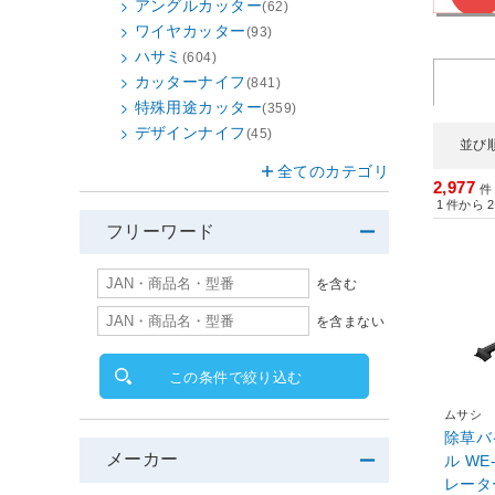
アングルカッター
(62)
ワイヤカッター
(93)
ハサミ
(604)
カッターナイフ
(841)
特殊用途カッター
(359)
デザインナイフ
(45)
並び
全てのカテゴリ
2,977
件
1
件から
2
フリーワード
を含む
を含まない
この条件で絞り込む
ムサシ
除草バ
メーカー
ル WE
レーター