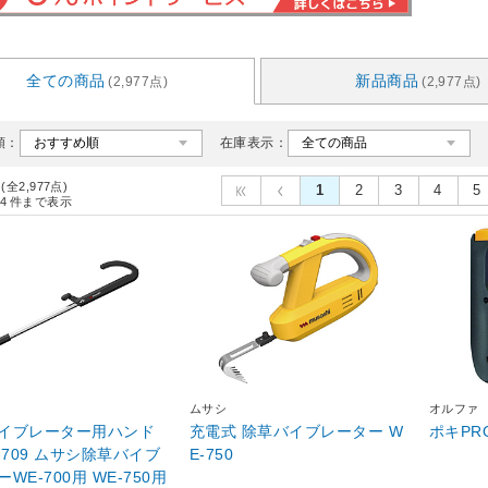
全ての商品
新品商品
(2,977点)
(2,977点)
順：
在庫表示：
 (全2,977点)
1
2
3
4
5
4
件まで表示
ムサシ
オルファ
イブレーター用ハンド
充電式 除草バイブレーター W
ポキPR
-709 ムサシ除草バイブ
E-750
WE-700用 WE-750用