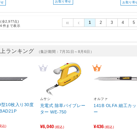
お取り寄せ
寄せ
お取り寄
 (全2,977点)
1
2
3
4
5
4
件まで表示
売上ランキング
（集計期間：7月31日～8月6日）
ムサシ
オルファ
D型10枚入り30度
充電式 除草バイブレー
141B OLFA 細工カ
AD21P
ター WE-750
ー
¥6,040
¥436
税込)
(税込)
(税込)