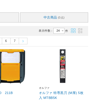
中古商品
(0点)
表示件数：
件
6
7
オルファ
O 211B
オルファ 特専黒刃 (M厚) 5枚
入 MTBB5K