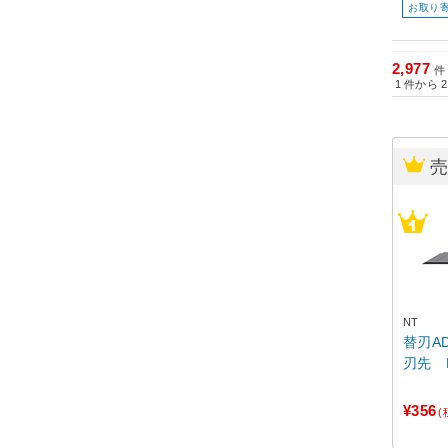
お取り
2,977
件
1
件から
2
NT
替刃A
刃先 B
¥356
(