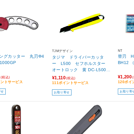
NT
TJMデザイン
ングカッター 丸刃Φ4
替刃 H
タジマ ドライバーカッタ
1000GP
BH12
ー L500 セフホルスター
オートロック 黄 DC-L500YS
FBL
¥1,200
¥1,110
(税込)
(税込)
イントサービス
120ポ
111ポイントサービス
寄せ
お取り寄
お取り寄せ