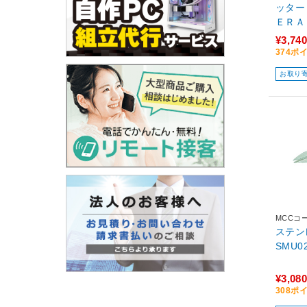
ッター
ＥＲＡ
¥3,740
374ポ
お取り
MCCコ
ステン
SMU0
¥3,080
308ポ