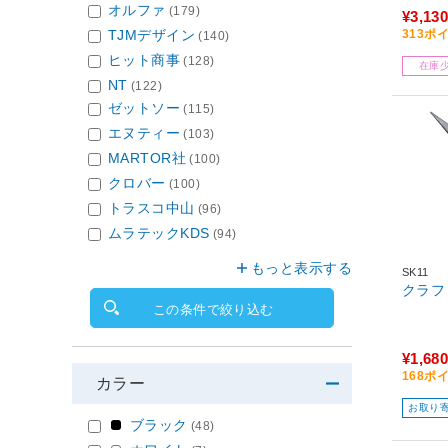
オルファ
(179)
¥3,130
TJMデザイン
313ポ
(140)
ヒット商事
(128)
在庫
NT
(122)
ゼットソー
(115)
エヌティー
(103)
MARTOR社
(100)
クロバー
(100)
トラスコ中山
(96)
ムラテックKDS
(94)
もっと表示する
SK11
クラフ
この条件で絞り込む
¥1,680
168ポ
カラー
お取り
ブラック
(48)