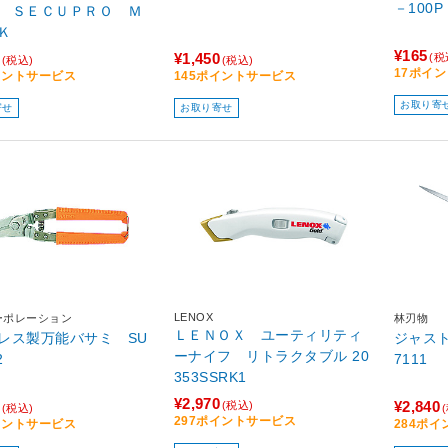
－100
 ＳＥＣＵＰＲＯ Ｍ
Ｋ
¥165
¥1,450
(税
(税込)
(税込)
17ポイ
イントサービス
145ポイントサービス
お取り寄
寄せ
お取り寄せ
LENOX
ーポレーション
林刃物
ＬＥＮＯＸ ユーティリティ
レス製万能バサミ SU
ジャスト
ーナイフ リトラクタブル 20
2
7111
353SSRK1
¥2,970
¥2,840
(税込)
(税込)
297ポイントサービス
イントサービス
284ポ