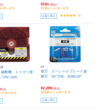
¥161
込)
(税込)
ントサービス
17ポイントサービス
（1）
せ
お取り寄せ
NT
務器
替刃 スペシャルブレード超
 裁断機 トリマー替
硬刃 30°刃先 BSB13P
刃 直線 TRC-600
¥2,289
(税込)
(税込)
229ポイントサービス
イントサービス
お取り寄せ
せ