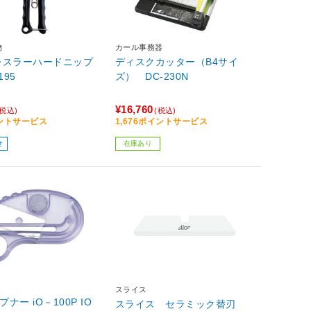
物
カール事務器
レスラーハードニップ
ディスクカッター（B4サイ
195
ズ） DC-230N
¥16,760
(税込)
(税込)
イントサービス
1,676ポイントサービス
せ
在庫あり
スライス
プナー iO－100P IO
スライス セラミック替刃