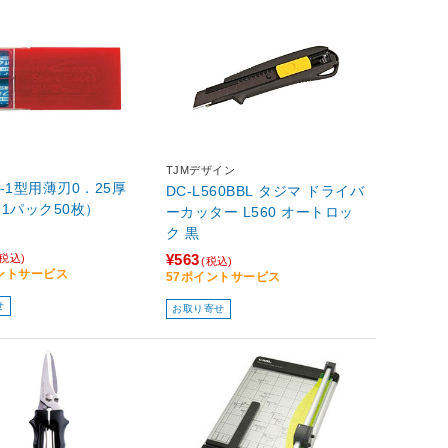
TJMデザイン
-1型用薄刃0．25厚
DC-L560BBL タジマ ドライバ
 （1パック50枚）
ーカッター L560 オートロッ
ク 黒
¥563
(税込)
(税込)
イントサービス
57ポイントサービス
せ
お取り寄せ