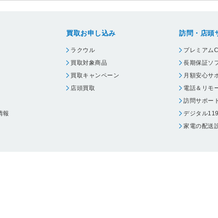
買取お申し込み
訪問・店頭
ラクウル
プレミアムC
買取対象商品
長期保証ソ
買取キャンペーン
月額安心サ
店頭買取
電話＆リモ
訪問サポー
情報
デジタル11
家電の配送
ウェア エーワン