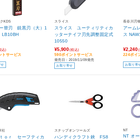
クKDS
スライス
長谷川刃
ー替刃 鋭黒刃（大）1
スライス ユーティリティカ
アーム
LB10BH
ッターナイフ刃先調整固定式
ス NAW
10550
¥5,900
¥2,240
税込)
(税込)
ントサービス
590ポイントサービス
224ポ
発売日：2019/11/09発売
寄せ
お取り寄
お取り寄せ
NT
R社
スナップオンツールズ
NT オー
ｔｏｒ セーフティカ
ハンディクラフト鋏 FS8