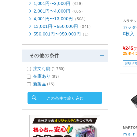
1,001円〜2,000円
（629）
2,001円〜4,000円
（605）
4,001円〜13,000円
（508）
ムラテッ
13,001円〜550,000円
（341）
カッタ
0枚入 
550,001円〜950,000円
（1）
¥245
(
25ポイ
その他の条件
お取り
注文可能
(1,750)
在庫あり
(83)
新製品
(15)
この条件で絞り込む
MARTO
ｍａｒ