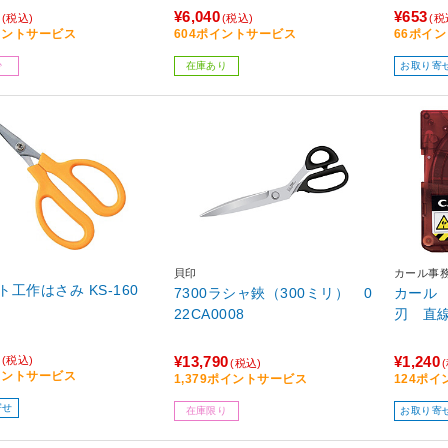
¥6,040
¥653
(税込)
(税込)
(税
イントサービス
604ポイントサービス
66ポイ
少
在庫あり
お取り寄
貝印
カール事
ト工作はさみ KS-160
7300ラシャ鋏（300ミリ） 0
カール
22CA0008
¥13,790
¥1,240
(税込)
(税込)
イントサービス
1,379ポイントサービス
124ポ
寄せ
在庫限り
お取り寄