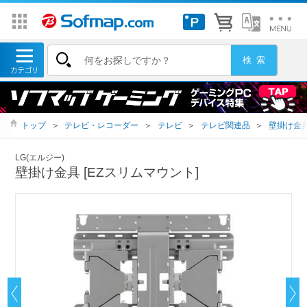
トップ
＞
テレビ・レコーダー
＞
テレビ
＞
テレビ関連品
＞
壁掛け金
LG(エルジー)
壁掛け金具 [EZスリムマウント]