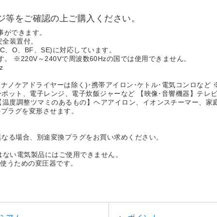
ジ等をご確認の上ご購入ください。
事ができます。
安全装置付。
C、O、BF、SE)に対応しています。
ます。 ※220V～240Vで周波数60Hzの国では使用できません。
z
(ナノケアドライヤーは除く)･携帯アイロン･ケトル･電気コンロなど 
ーポット、電子レンジ、電子炊飯ジャーなど 【映像･音響機器】テレビ、
【温度調整ツマミのあるもの】ヘアアイロン、イオンスチーマー、家
品のプラグを変形させます。
と異なる場合、別途変換プラグをお買い求めください。
。
はない電気製品にはご使用できません。
で使うための変圧器です。