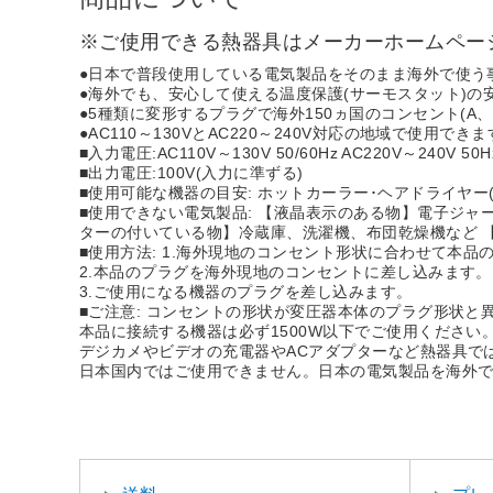
※ご使用できる熱器具はメーカーホームペー
●日本で普段使用している電気製品をそのまま海外で使う
●海外でも、安心して使える温度保護(サーモスタット)の
●5種類に変形するプラグで海外150ヵ国のコンセント(A、
●AC110～130VとAC220～240V対応の地域で使用でき
■入力電圧:AC110V～130V 50/60Hz AC220V～240V 50H
■出力電圧:100V(入力に準ずる)
■使用可能な機器の目安: ホットカーラー･ヘアドライヤー
■使用できない電気製品: 【液晶表示のある物】電子ジャ
ターの付いている物】冷蔵庫、洗濯機、布団乾燥機など 
■使用方法: 1.海外現地のコンセント形状に合わせて本
2.本品のプラグを海外現地のコンセントに差し込みます。
3.ご使用になる機器のプラグを差し込みます。
■ご注意: コンセントの形状が変圧器本体のプラグ形状
本品に接続する機器は必ず1500W以下でご使用ください
デジカメやビデオの充電器やACアダプターなど熱器具で
日本国内ではご使用できません。日本の電気製品を海外