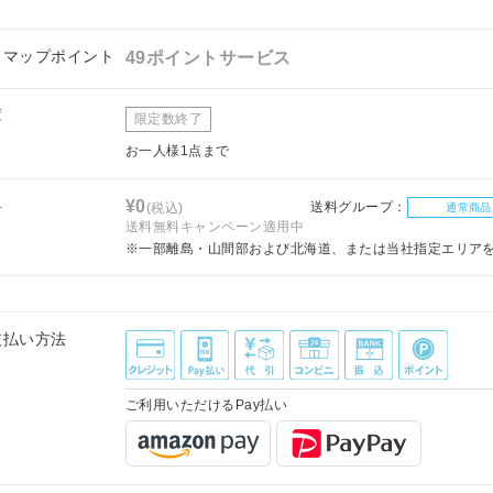
フマップポイント
49ポイントサービス
庫
限定数終了
お一人様1点まで
料
¥0
送料グループ：
(税込)
通常商品
送料無料キャンペーン適用中
※一部離島・山間部および北海道、または当社指定エリア
支払い方法
ご利用いただけるPay払い