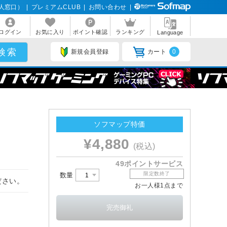
人窓口）
|
プレミアムCLUB
|
お問い合わせ
|
ログイン
お気に入り
ポイント確認
ランキング
Language
新規会員登録
カート
0
W）
ソフマップ特価
¥4,880
(税込)
49ポイントサービス
限定数終了
数量
ださい。
お一人様1点まで