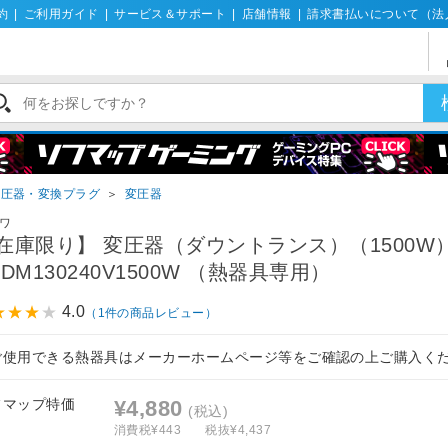
約
|
ご利用ガイド
|
サービス＆サポート
|
店舗情報
|
請求書払いについて（法
変圧器・変換プラグ
＞
変圧器
ワ
在庫限り】 変圧器（ダウントランス）（1500
TDM130240V1500W （熱器具専用）
4.0
（1件の商品レビュー）
ご使用できる熱器具はメーカーホームページ等をご確認の上ご購入く
フマップ特価
¥4,880
(税込)
消費税¥443
税抜¥4,437