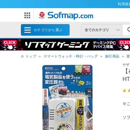
利用規
カテゴリから選ぶ
トップ
＞
スマートウォッチ・時計・バッグ
＞
旅行用品
＞
ヤザ
【
H
※
ソ