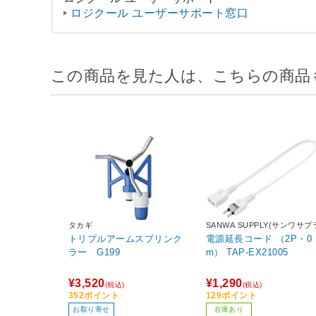
ロジクール ユーザーサポート窓口
この商品を見た人は、こちらの商品
タカギ
SANWA SUPPLY(サンワサプ
イ)
トリプルアームスプリンク
電源延長コード （2P・0
ラー G199
m） TAP-EX21005
¥3,520
¥1,290
(税込)
(税込)
352ポイント
129ポイント
お取り寄せ
在庫あり