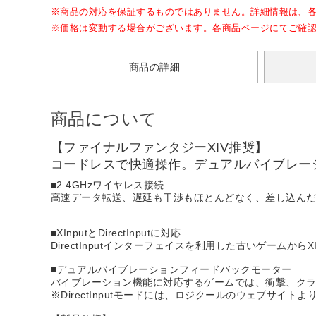
※商品の対応を保証するものではありません。詳細情報は、
※価格は変動する場合がございます。各商品ページにてご確
商品の詳細
商品について
【ファイナルファンタジーXIV推奨】
コードレスで快適操作。デュアルバイブレー
■2.4GHzワイヤレス接続
高速データ転送、遅延も干渉もほとんどなく、差し込んだま
■XInputとDirectInputに対応
DirectInputインターフェイスを利用した古いゲーム
■デュアルバイブレーションフィードバックモーター
バイブレーション機能に対応するゲームでは、衝撃、ク
※DirectInputモードには、ロジクールのウェブサイ