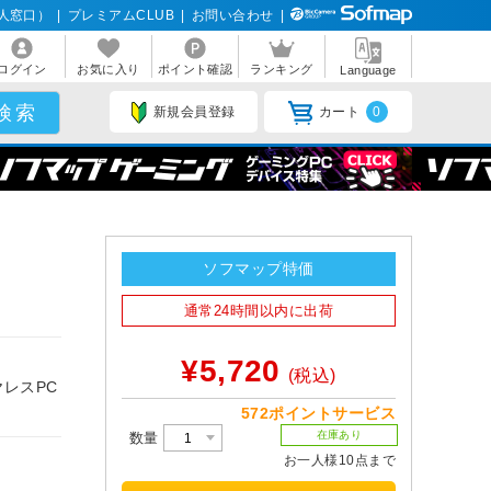
人窓口）
|
プレミアムCLUB
|
お問い合わせ
|
ログイン
お気に入り
ポイント確認
ランキング
Language
新規会員登録
カート
0
ソフマップ特価
通常24時間以内に出荷
¥5,720
(税込)
レスPC
572ポイントサービス
在庫あり
数量
お一人様10点まで