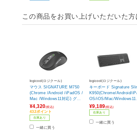
この商品をお買い上げいただいた方
logicool(ロジクール)
logicool(ロジクール)
マウス SIGNATURE M750
キーボード Signature Sli
(Chrome /Android /iPadOS /
K950(Chrome/Android/iP
Mac /Windows11対応) グラ
OS/iOS/Mac/Windows1
ファイト M750MGR ［光学
応) グラファイト K950G
¥4,320
¥9,189
(税込)
(税込)
式 /無線(ワイヤレス) /6ボタ
［ワイヤレス /Bluetooth
432ポイント
在庫あり
ン /Bluetooth・USB］
SB］
在庫あり
一緒に買う
一緒に買う