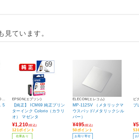
も見ています。
ラ
EPSON(エプソン)
ELECOM(エレコム)
ビ
．5
【純正】 ICM69 純正プリン
MP-112SV （メタリックマ
ブ
ターインク Colorio（カラリ
ウスパッド/メタリックシル
オ） マゼンタ
バー）
¥1,210
¥495
¥5
(税込)
(税込)
121ポイント
50ポイント
5
在庫あり
お取り寄せ
お