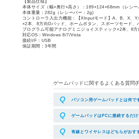
【製品仕様】
本体サイズ（幅×奥行×高さ）：189×124×68mm（レシーバ
本体重量：282g（レシーバー：2g)
コントローラ入出力機能：【XInputモード】A、B、
×2本、8方向Dパッド、ホームボタン、スポーツモード、バイ
プログラム可能アナログミニジョイスティック×2本、8方向
対応OS：Windows 8/7/Vista
接続I/F：USB
保証期間：3年間
ゲームパッドに関するよくある質問(F
パソコン用ゲームパッドとは何で
ゲームパッドはPCに接続するだ
有線とワイヤレスはどちらがおす