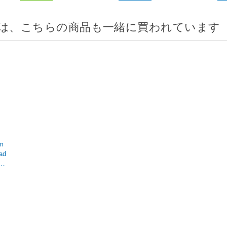
は、こちらの商品も一緒に買われています
m
ad
1対
R
・U