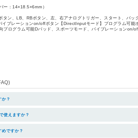
ー：14×18.5×6mm）
X、Yボタン、LB、RBボタン、左、右アナログトリガー、スタート、
ブレーションon/offボタン【DirectInputモード】プログラム
プログラム可能Dパッド、スポーツモード、バイブレーションon/of
AQ)
すか？
けで使えますか？
すめですか？