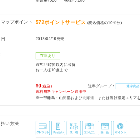
消費税¥520
税抜¥5,200
フマップポイント
572ポイントサービス
(税込価格の10％分)
売日
2013/04/19発売
庫
在庫あり
通常24時間以内に出荷
お一人様10点まで
料
¥0
送料グループ：
(税込)
通常商品
送料無料キャンペーン適用中
※一部離島・山間部および北海道、または当社指定エリア
支払い方法