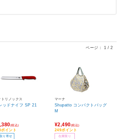
ページ：
1
/
2
クトリノックス
マーナ
レッドナイフ SP 21
Shupatto コンパクトバッグ
M
,380
¥2,490
(税込)
(税込)
38ポイント
249ポイント
取り寄せ
在庫限り