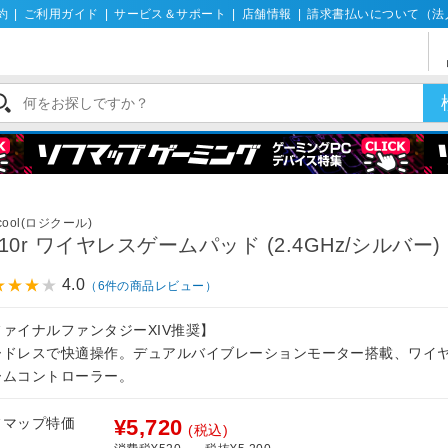
約
|
ご利用ガイド
|
サービス＆サポート
|
店舗情報
|
請求書払いについて（法
icool(ロジクール)
710r ワイヤレスゲームパッド (2.4GHz/シルバー)
4.0
（6件の商品レビュー）
ファイナルファンタジーXIV推奨】
ードレスで快適操作。デュアルバイブレーションモーター搭載、ワイヤ
ームコントローラー。
フマップ特価
¥5,720
(税込)