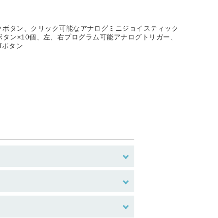
バックボタン、クリック可能なアナログミニジョイスティック
可能ボタン×10個、左、右プログラム可能アナログトリガー、
fボタン