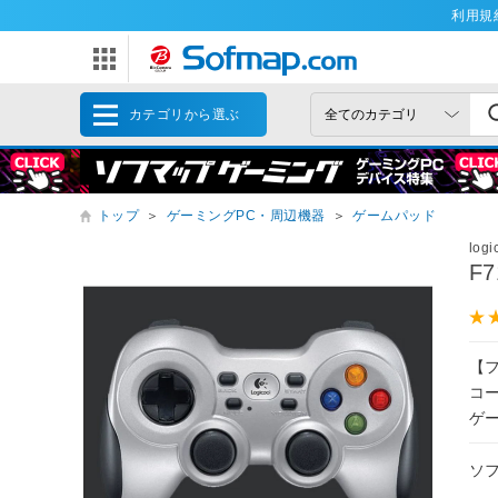
利用規
カテゴリから選ぶ
トップ
＞
ゲーミングPC・周辺機器
＞
ゲームパッド
log
F
【
コ
ゲ
ソ