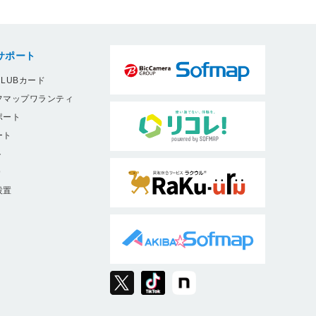
サポート
LUBカード
フマップワランティ
ポート
ート
ト
9
設置