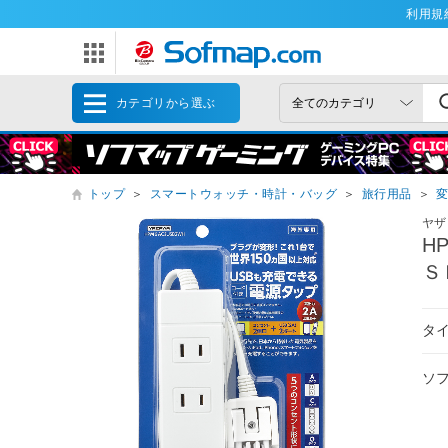
利用規
カテゴリから選ぶ
トップ
＞
スマートウォッチ・時計・バッグ
＞
旅行用品
＞
ヤザ
H
Ｓ
タ
ソ