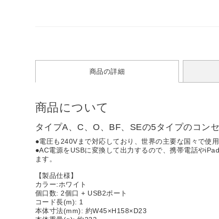
商品の詳細
商品について
タイプA、C、O、BF、SEの5タイプのコ
●電圧も240Vまで対応しており、世界の主要な国々で使
●AC電源をUSBに変換して出力するので、携帯電話やiP
ます。
【製品仕様】
カラー:ホワイト
個口数: 2個口 + USB2ポート
コード長(m): 1
本体寸法(mm): 約W45×H158×D23