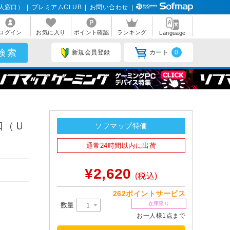
人窓口）
|
プレミアムCLUB
|
お問い合わせ
|
ログイン
お気に入り
ポイント確認
ランキング
Language
新規会員登録
カート
0
口（Ｕ
ソフマップ特価
通常24時間以内に出荷
。
¥2,620
(税込)
262ポイントサービス
在庫限り
数量
お一人様1点まで