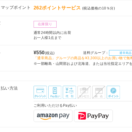
フマップポイント
262ポイントサービス
(税込価格の10％分)
庫
在庫限り
通常24時間以内に出荷
お一人様1点まで
料
¥550
送料グループ：
(税込)
通常商品
「通常商品」グループの商品を¥3,300以上のお買い物で無
※一部離島・山間部および北海道、または当社指定エリア
支払い方法
ご利用いただけるPay払い