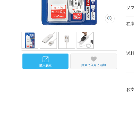
ソ
在
送
お気に入りに追加
お