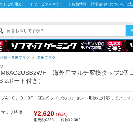
約
|
ご利用ガイド
|
サービス＆サポート
|
店舗情報
|
請求書払いについて（法
変圧器・変換プラグ
＞
変換プラグ
ワ
PM6AC2USB2WH 海外用マルチ変換タップ2個
Ｂ2ポート付き）
イプA、C、O、BF、SEの5タイプのコンセント形状に対応しています
フマップ特価
¥2,620
(税込)
消費税¥238
税抜¥2,382