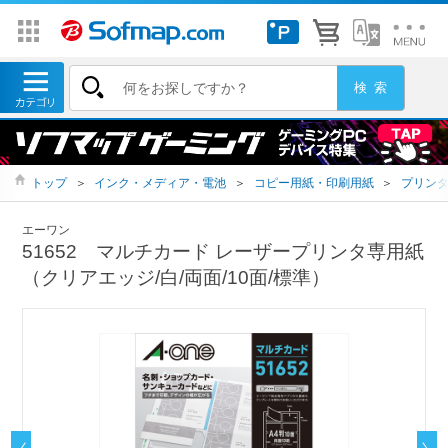
トップ
＞
インク・メディア・電池
＞
コピー用紙・印刷用紙
＞
プリン
エーワン
51652 マルチカード レーザープリンタ専用紙
（クリアエッジ/白/両面/10面/標準）