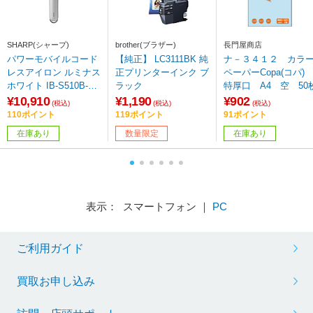
SHARP(シャープ)
brother(ブラザー)
長門屋商店
パワーモバイルコード
【純正】 LC3111BK 純
ナ－３４１２ カラ
レスアイロン ルミナス
正プリンターインク ブ
ペーパーCopa(コパ
ホワイト IB-S510B-W
ラック
特厚口 A4 空 50
［充電式（コードレ
¥10,910
¥1,190
¥902
(税込)
(税込)
(税込)
ス）］
110ポイント
119ポイント
91ポイント
在庫あり
数量限定
在庫あり
表示： スマートフォン ｜
PC
ご利用ガイド
買取お申し込み