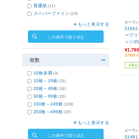
普通紙
(11)
スーパーファイン
(10)
エーワン
もっと表示する
516
ープリ
この条件で絞り込む
ッジ/白
¥1,790
179ポ
枚数
在庫あ
10枚未満
(3)
10枚～19枚
(15)
20枚～49枚
(18)
50枚～99枚
(20)
100枚～249枚
(109)
250枚～499枚
(20)
もっと表示する
エーワン
この条件で絞り込む
514