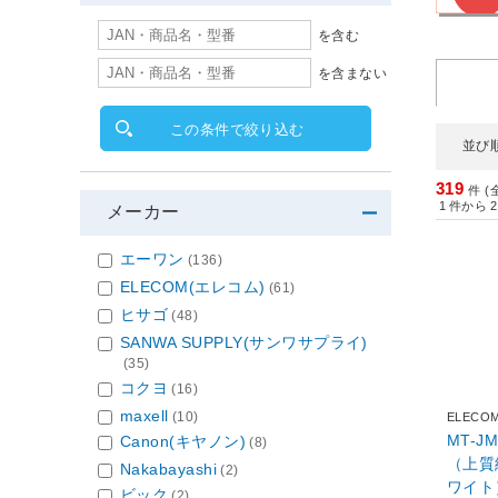
を含む
を含まない
この条件で絞り込む
並び
319
件 (
1
件から
2
メーカー
エーワン
(136)
ELECOM(エレコム)
(61)
ヒサゴ
(48)
SANWA SUPPLY(サンワサプライ)
(35)
コクヨ
(16)
maxell
(10)
ELECO
MT-
Canon(キヤノン)
(8)
（上質
Nakabayashi
(2)
ワイト
ビック
(2)