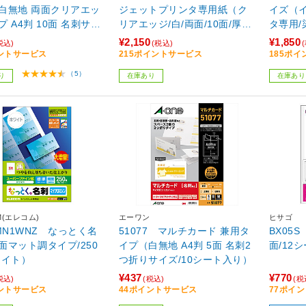
白無地 両面クリアエッ
ジェットプリンタ専用紙（ク
イズ（
 A4判 10面 名刺サイ
リアエッジ/白/両面/10面/厚
タ専用/
0シート入り）
口）
ッジ/ア
¥2,150
¥1,850
税込)
(税込)
0面/50
ントサービス
215ポイントサービス
185ポ
（5）
り
在庫あり
在庫あり
M(エレコム)
エーワン
ヒサゴ
HMN1WNZ なっとく名
51077 マルチカード 兼用タ
BX05S
面マット調タイプ/250
イプ（白無地 A4判 5面 名刺2
面/12
ワイト）
つ折りサイズ/10シート入り）
¥437
¥770
税込)
(税込)
(税
ントサービス
44ポイントサービス
77ポイ