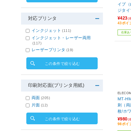
イプ（
ジタイプ
ズ/1
¥423
対応プリンタ
(
43ポイ
インクジェット
(111)
在庫あ
インクジェット・レーザー両用
(117)
レーザープリンタ
(19)
この条件で絞り込む
印刷対応面(プリンタ用紙)
ELECO
両面
(205)
MT-
片面
刺（両
(12)
枚/ホ
¥980
この条件で絞り込む
(
98ポイ