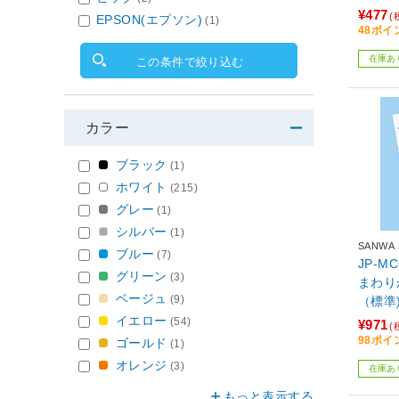
¥477
(
EPSON(エプソン)
(1)
48ポイ
在庫あ
この条件で絞り込む
カラー
ブラック
(1)
ホワイト
(215)
グレー
(1)
シルバー
(1)
SANWA
ブルー
(7)
JP-
グリーン
(3)
まわり
ベージュ
(9)
（標準
イエロー
(54)
¥971
(
98ポイ
ゴールド
(1)
オレンジ
(3)
在庫あ
もっと表示する