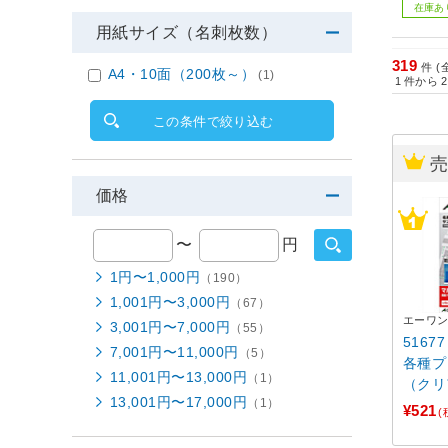
在庫あ
用紙サイズ（名刺枚数）
319
件 (
A4・10面（200枚～）
(1)
1
件から
2
この条件で絞り込む
価格
〜
円
1円〜1,000円
（190）
1,001円〜3,000円
（67）
エーワ
3,001円〜7,000円
（55）
516
7,001円〜11,000円
（5）
各種プ
11,001円〜13,000円
（1）
（クリ
13,001円〜17,000円
（1）
面/10
¥521
(