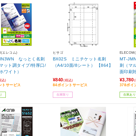
M(エレコム)
ヒサゴ
ELECOM
HMN3WN なっとく名刺
BX02S ミニチケット名刺
MT-J
マット調タイプ/特厚口/
（A4/10面/8シート） 【864】
刺（マル
枚/ホワイト）
面印刷対
枚）
¥840
¥3,780
税込)
(税込)
ントサービス
84ポイントサービス
378ポ
り
在庫限り
在庫あり