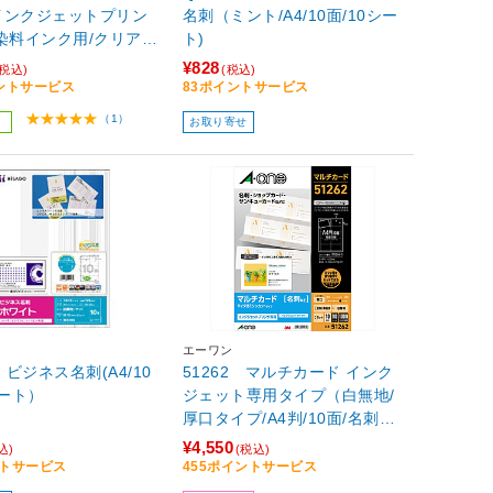
インクジェットプリン
名刺（ミント/A4/10面/10シー
染料インク用/クリアエ
ト)
イボリー/A4/1シート1
¥828
(税込)
(税込)
枚入)
イントサービス
83ポイントサービス
（1）
お取り寄せ
エーワン
 ビジネス名刺(A4/10
51262 マルチカード インク
シート）
ジェット専用タイプ（白無地/
厚口タイプ/A4判/10面/名刺サ
イズ） 【864】
¥4,550
込)
(税込)
ントサービス
455ポイントサービス