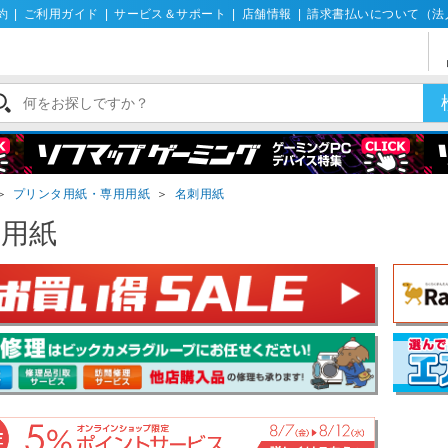
約
|
ご利用ガイド
|
サービス＆サポート
|
店舗情報
|
請求書払いについて（法
＞
プリンタ用紙・専用用紙
＞
名刺用紙
刺用紙