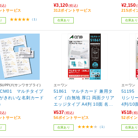
4】
ッジ/厚
¥3,120
¥2,150
税込)
(税込)
4/1シー
ントサービス
312ポイントサービス
215ポ
（1）
り
在庫あり
在庫あり
 SUPPLY(サンワサプライ)
エーワン
エーワン
MCCM01 マルチタイプ
51861 マルチカード 兼用タ
5119
がきれいな名刺カード
イプ（白無地 厚口 両面クリア
りシリー
)
エッジタイプ A4判 10面 名刺
4判/1
サイズ/10シート入り） 【86
ト入り
¥537
¥518
税込)
(税込)
(税
4】
ントサービス
54ポイントサービス
52ポイ
（1）
り
在庫あり
在庫あり