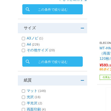
この条件で絞り込む
サイズ
A3ノビ
(1)
ELECO
A4
(229)
MT-
その他サイズ
(20)
（両面
120
この条件で絞り込む
¥593
(
60ポイ
在庫あ
紙質
マット
(146)
光沢
(16)
半光沢
(2)
両面印刷
(4)