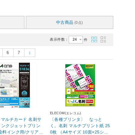
中古商品
(0点)
表示件数：
件
6
7
ELECOM(エレコム)
6 マルチカード 名刺サ
〔各種プリンタ〕 なっと
インクジェットプリン
く。名刺 マルチプリント紙 25
染料インク用/クリアエ
0枚 （A4サイズ 10面×25シー