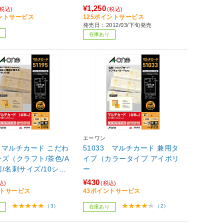
口/ソフトアイボリー/A
トホワイト） MT-JMK3WNZ
¥1,250
(税込)
(税込)
ト10面/50枚入)
イントサービス
125ポイントサービス
発売日：2012/03/下旬発売
在庫あり
エーワン
5 マルチカード こだわ
51033 マルチカード 兼用タ
ズ（クラフト/茶色/A
イプ（カラータイプ アイボリ
0面/名刺サイズ/10シー
ー
）
¥430
込)
(税込)
ントサービス
43ポイントサービス
（3）
（2）
在庫あり