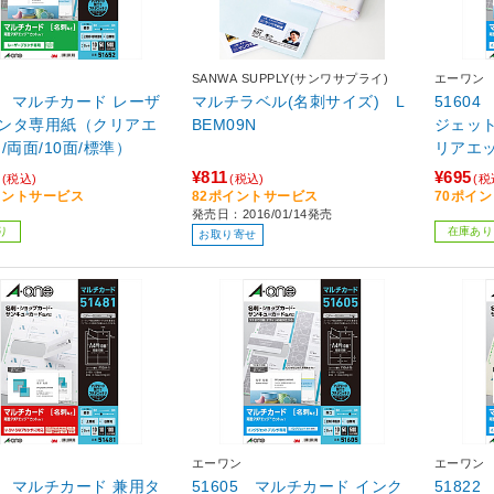
SANWA SUPPLY(サンワサプライ)
エーワン
52 マルチカード レーザ
マルチラベル(名刺サイズ) L
5160
ンタ専用紙（クリアエ
BEM09N
ジェッ
/両面/10面/標準）
リアエッ
口）
¥811
¥695
(税込)
(税込)
(税
イントサービス
82ポイントサービス
70ポイ
発売日：2016/01/14発売
り
在庫あり
お取り寄せ
エーワン
エーワン
81 マルチカード 兼用タ
51605 マルチカード インク
5182