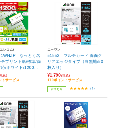
(エレコム)
エーワン
MN1WNZP なっとく名
51852 マルチカード 両面ク
チプリント紙/標準/両
リアエッジタイプ（白無地/50
応/ホワイト/1200
枚入り）
¥1,790
(税込)
(税込)
イントサービス
179ポイントサービス
（2）
在庫あり