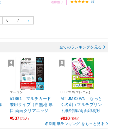
（5）
せ
在庫限り
6
7
全てのランキングを見る
エーワン
ELECOM(エレコム)
ド
51861 マルチカード
MT-JMK3WN なっと
厚
兼用タイプ（白無地 厚
く名刺（マルチプリン
口 両面クリアエッジタ
ト紙/特厚/両面印刷対
イプ A4判 10面 名刺サ
応/A4/10面/12シート）
¥537
¥818
(税込)
(税込)
イズ/10シート入り）
【864】
名刺用紙ランキング をもっと見る
【864】