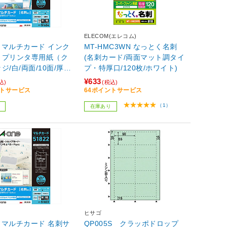
ELECOM(エレコム)
4 マルチカード インク
MT-HMC3WN なっとく名刺
トプリンタ専用紙（ク
(名刺カード/両面マット調タイ
ジ/白/両面/10面/厚
プ・特厚口/120枚/ホワイト)
¥633
込)
(税込)
ントサービス
64ポイントサービス
（1）
在庫あり
ヒサゴ
2 マルチカード 名刺サ
QP005S クラッポドロップ