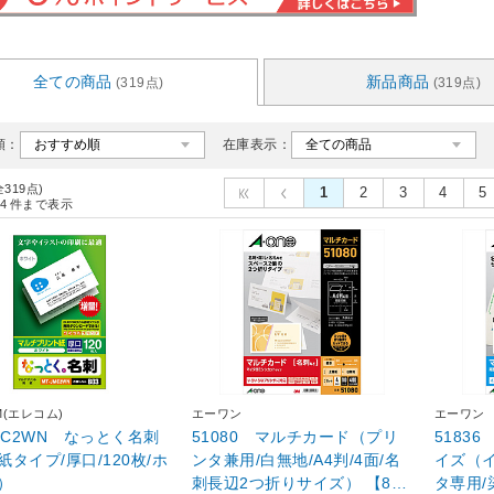
全ての商品
新品商品
(319点)
(319点)
順：
在庫表示：
全319点)
1
2
3
4
5
4
件まで表示
M(エレコム)
エーワン
エーワン
JMC2WN なっとく名刺
51080 マルチカード（プリ
5183
紙タイプ/厚口/120枚/ホ
ンタ兼用/白無地/A4判/4面/名
イズ（
）
刺長辺2つ折りサイズ） 【86
タ専用/